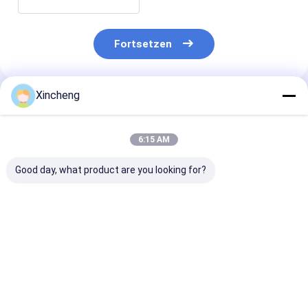
Fortsetzen
Xincheng
Empfohlene Produkte
6:15 AM
Good day, what product are you looking for?
CNMG 160412 PM
CNMG 120408
Karbid-Endmü
Karbidinsert mit 80 °
Karbidinsert mit 80°
HRC55 D10 br
Diamantform und
Diamantform,
Kupferbeschic
negativer Rake-
doppelseitigem
Geometrie für eine
Aufbau und
Bestpreis
Bestpreis
Bestprei
stabile
Negativriemen für
Chipsteuerung
CNC-Drehwerk