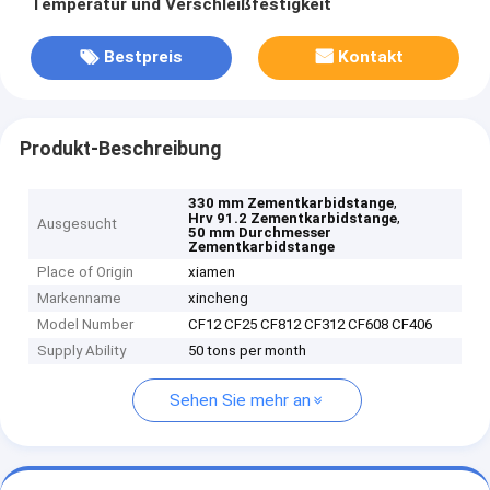
Temperatur und Verschleißfestigkeit
Bestpreis
Kontakt
Produkt-Beschreibung
,
330 mm Zementkarbidstange
,
Hrv 91.2 Zementkarbidstange
Ausgesucht
50 mm Durchmesser
Zementkarbidstange
Place of Origin
xiamen
Markenname
xincheng
Model Number
CF12 CF25 CF812 CF312 CF608 CF406
Supply Ability
50 tons per month
Sehen Sie mehr an