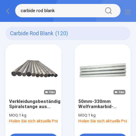
Carbide Rod Blank
(120)
Verkleidungsbeständige
50mm-330mm
Spiralstange aus
Wolframkarbid-
Karbid, angepasste
Stableisen für die
MOQ:
1 kg
MOQ:
1 kg
Stange aus
Anpassung an den
Holen Sie sich aktuelle Preis
Holen Sie sich aktuelle Preis
Erdwolfram aus
ISO-Standard
Karbid