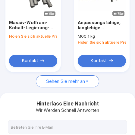
Werksbesichtigung
Qualitätskontrolle
Massiv-Wolfram-
Anpassungsfähige,
Kobalt-Legierung-
langlebige
Neuigkeiten
Karbid-Rundstäbe
Wolframkarbid-
Holen Sie sich aktuelle Preis
MOQ:
1 kg
Rohrblöcke
Holen Sie sich aktuelle Preis
Bitte um ein Angebot
Kontakt
Kontakt
mit einem Gehalt an Kohlenwasserstoffen von mehr als 85 
Sehen Sie mehr an
Hartmetall Rod
mit einem Gehalt an Kohlenwasserstoffen von mehr als 85 
Hinterlass Eine Nachricht
Wir Werden Schnell Antworten
Karbid-T-Stab
Karbidstange mit Kühlmittelloch