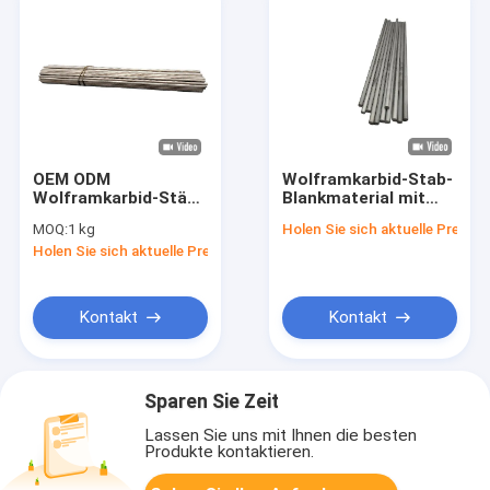
OEM ODM
Wolframkarbid-Stab-
Wolframkarbid-Stäbe
Blankmaterial mit
Blanks Metallische
Kühllöchern Hohe
MOQ:
1 kg
Holen Sie sich aktuelle Preis
Silberfarbe 0,2-9mm
Härte HRA 89-93
Holen Sie sich aktuelle Preis
Partikel
Kontakt
Kontakt
Sparen Sie Zeit
Lassen Sie uns mit Ihnen die besten
Produkte kontaktieren.