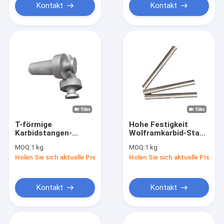
Kontakt
Kontakt
T-förmige
Hohe Festigkeit
Karbidstangen-
Wolframkarbid-Stab-
Blanke
Runde mit mehreren
MOQ:
1 kg
MOQ:
1 kg
Verschleißbeständige
Kühllöchern
Holen Sie sich aktuelle Preis
Holen Sie sich aktuelle Preis
Hochfestigkeit
Endmühle-Blanken
Kontakt
Kontakt