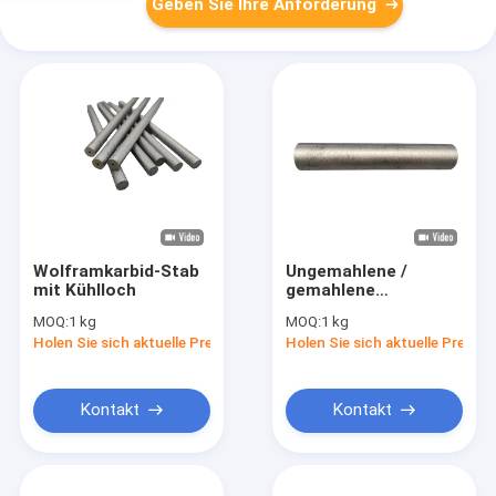
Geben Sie Ihre Anforderung
Wolframkarbid-Stab
Ungemahlene /
mit Kühlloch
gemahlene
Wolframkarbidstange
MOQ:
1 kg
MOQ:
1 kg
für die
Holen Sie sich aktuelle Preis
Holen Sie sich aktuelle Preis
Metallbearbeitung
Kontakt
Kontakt