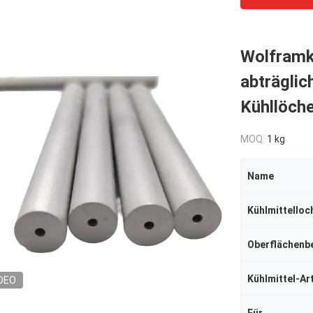
Wolframk
abträgli
Kühllöch
MOQ:
1 kg
Name
Kühlmittelloc
Oberflächenb
Kühlmittel-Ar
DEO