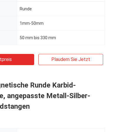
Runde
1mm-50mm
50 mm bis 330 mm
tpreis
Plaudern Sie Jetzt
netische Runde Karbid-
, angepasste Metall-Silber-
idstangen