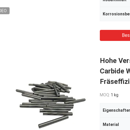
DEO
Korrosionsbe
Bes
Hohe Vers
Carbide 
Fräseffiz
MOQ:
1 kg
Eigenschafte
Material