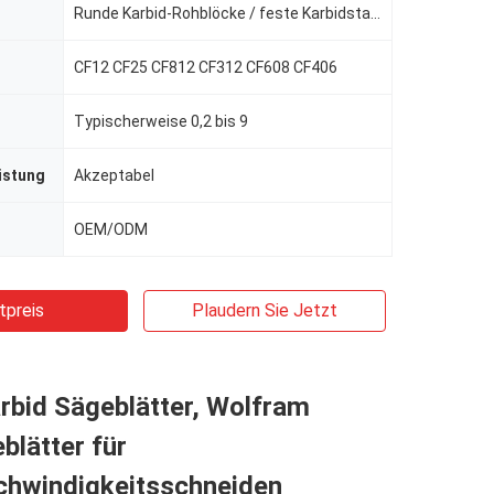
Runde Karbid-Rohblöcke / feste Karbidstangen
CF12 CF25 CF812 CF312 CF608 CF406
Typischerweise 0,2 bis 9
istung
Akzeptabel
OEM/ODM
tpreis
Plaudern Sie Jetzt
rbid Sägeblätter, Wolfram
lätter für
hwindigkeitsschneiden