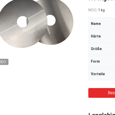
MOQ:
1 kg
Name
Härte
Größe
Form
DEO
Vorteile
Bes