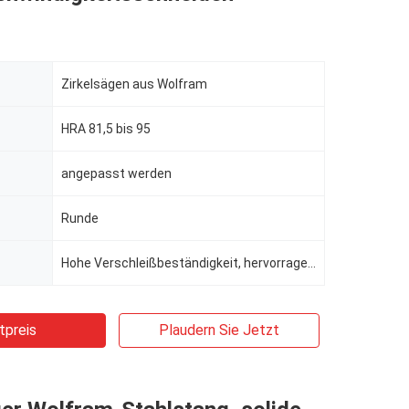
Zirkelsägen aus Wolfram
HRA 81,5 bis 95
angepasst werden
Runde
Hohe Verschleißbeständigkeit, hervorragende Zähigkeit, gute thermische und chemische Stabilität
tpreis
Plaudern Sie Jetzt