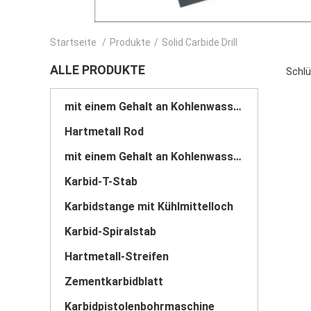
Startseite
/
Produkte
/
Solid Carbide Drill
ALLE PRODUKTE
Schlüs
mit einem Gehalt an Kohlenwasserstoffen von mehr als 85 GHT
Hartmetall Rod
mit einem Gehalt an Kohlenwasserstoffen von mehr als 85 GHT
Karbid-T-Stab
Karbidstange mit Kühlmittelloch
Karbid-Spiralstab
Hartmetall-Streifen
Zementkarbidblatt
Karbidpistolenbohrmaschine