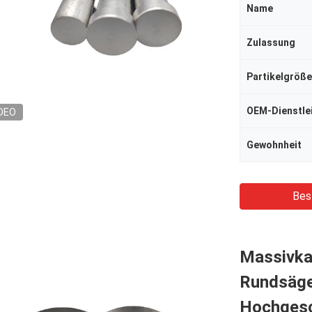
Name
Zulassung
Partikelgröße
OEM-Dienstle
DEO
Gewohnheit
Bes
Massivka
Rundsägeb
Hochgesc