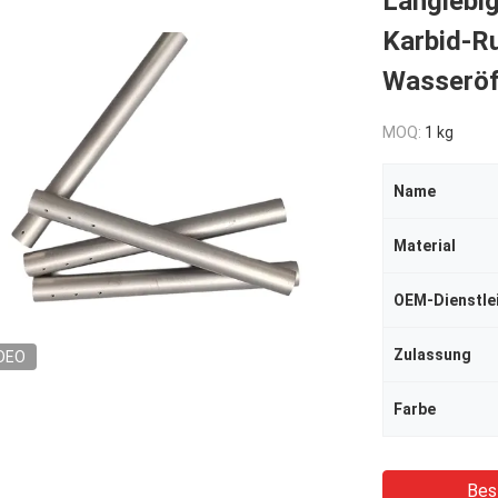
Langlebig
Karbid-R
Wasseröf
MOQ:
1 kg
Name
Material
OEM-Dienstle
Zulassung
DEO
Farbe
Bes