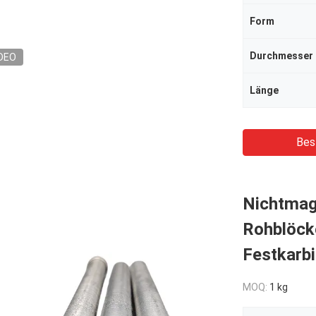
Form
Durchmesser
DEO
Länge
Bes
Nichtmag
Rohblöcke
Festkarb
MOQ:
1 kg