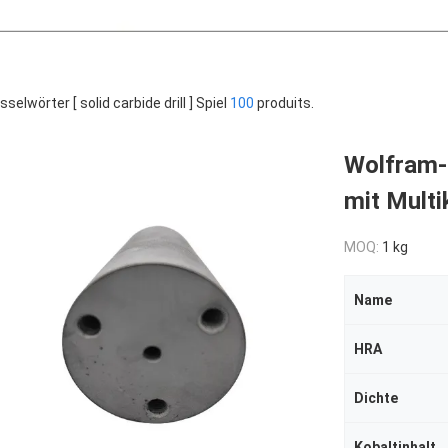
selwörter [ solid carbide drill ] Spiel
100
produits.
Wolfram-
mit Multi
MOQ:
1 kg
Name
HRA
Dichte
Kobaltinhalt