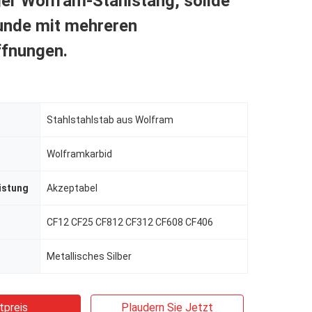
er Wolfram-Stahlstang, solide
unde mit mehreren
fnungen.
Stahlstahlstab aus Wolfram
Wolframkarbid
istung
Akzeptabel
CF12 CF25 CF812 CF312 CF608 CF406
Metallisches Silber
tpreis
Plaudern Sie Jetzt