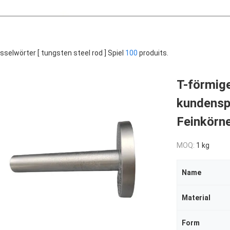
sselwörter [ tungsten steel rod ] Spiel
100
produits.
T-förmig
kundensp
Feinkörn
MOQ:
1 kg
Name
Material
Form