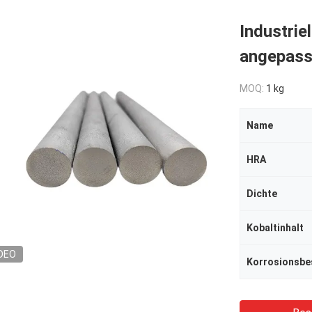
Industrie
angepass
MOQ:
1 kg
Name
HRA
Dichte
Kobaltinhalt
DEO
Korrosionsbe