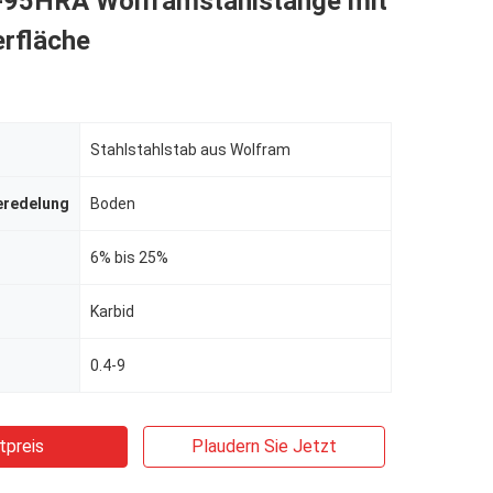
95HRA Wolframstahlstange mit
rfläche
Stahlstahlstab aus Wolfram
eredelung
Boden
6% bis 25%
Karbid
0.4-9
tpreis
Plaudern Sie Jetzt