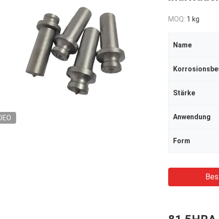
MOQ:
1 kg
Name
Korrosionsbe
Stärke
Anwendung
DEO
Form
Bes