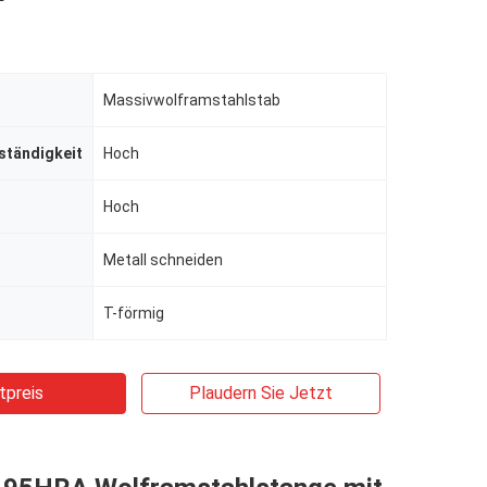
Massivwolframstahlstab
ständigkeit
Hoch
Hoch
Metall schneiden
T-förmig
tpreis
Plaudern Sie Jetzt