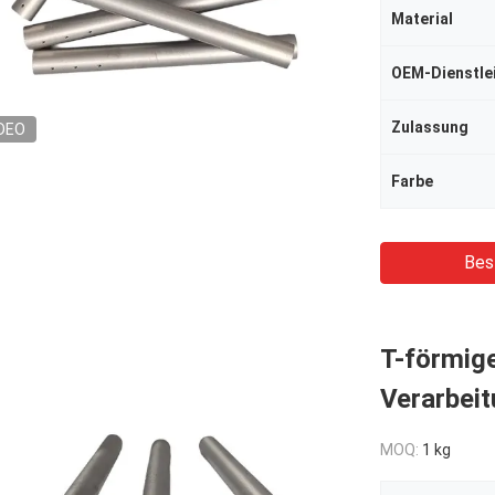
Material
OEM-Dienstle
Zulassung
DEO
Farbe
Bes
T-förmig
Verarbei
MOQ:
1 kg