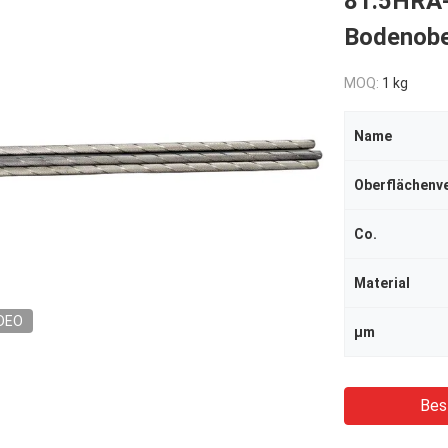
81.5HRA-
Bodenobe
MOQ:
1 kg
Name
Oberflächenv
Co.
Material
DEO
μm
Bes