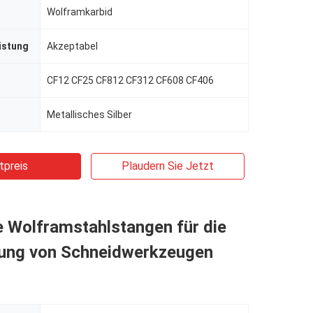
Wolframkarbid
istung
Akzeptabel
CF12 CF25 CF812 CF312 CF608 CF406
Metallisches Silber
tpreis
Plaudern Sie Jetzt
e Wolframstahlstangen für die
tung von Schneidwerkzeugen