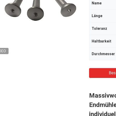
Name
Länge
Toleranz
Haltbarkeit
DEO
Durchmesser
Bes
Massivwo
Endmühle
individuel