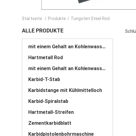
Startseite
/
Produkte
/
Tungsten Steel Rod
ALLE PRODUKTE
Schlü
mit einem Gehalt an Kohlenwasserstoffen von mehr als 85 GHT
Hartmetall Rod
mit einem Gehalt an Kohlenwasserstoffen von mehr als 85 GHT
Karbid-T-Stab
Karbidstange mit Kühlmittelloch
Karbid-Spiralstab
Hartmetall-Streifen
Zementkarbidblatt
Karbidpistolenbohrmaschine