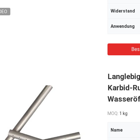
Widerstand
DEO
Anwendung
Bes
Langlebig
Karbid-R
Wasseröf
MOQ:
1 kg
Name