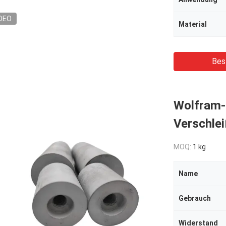
DEO
Material
Bes
Wolfram-S
Verschle
MOQ:
1 kg
Name
Gebrauch
Widerstand