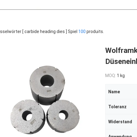
sselwörter [ carbide heading dies ] Spiel
100
produits.
Wolframk
Düsenein
MOQ:
1 kg
Name
Toleranz
Widerstand
Anwendung