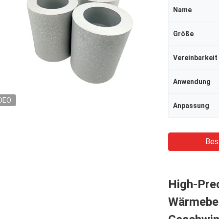
Name
Größe
Vereinbarkeit
Anwendung
DEO
Anpassung
Bes
High-Prec
Wärmebes