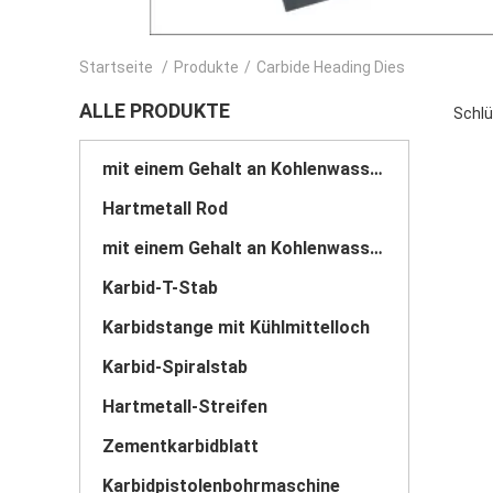
Startseite
/
Produkte
/
Carbide Heading Dies
ALLE PRODUKTE
Schlü
mit einem Gehalt an Kohlenwasserstoffen von mehr als 85 GHT
Hartmetall Rod
mit einem Gehalt an Kohlenwasserstoffen von mehr als 85 GHT
Karbid-T-Stab
Karbidstange mit Kühlmittelloch
Karbid-Spiralstab
Hartmetall-Streifen
Zementkarbidblatt
Karbidpistolenbohrmaschine