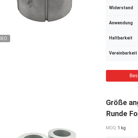
Widerstand
Anwendung
Haltbarkeit
DEO
Vereinbarkeit
Bes
Größe an
Runde Fo
MOQ:
1 kg