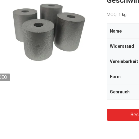
Geschwin
MOQ:
1 kg
Name
Widerstand
Vereinbarkeit
Form
DEO
Gebrauch
Bes