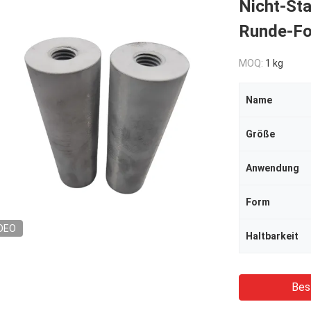
Nicht-Sta
Runde-Fo
MOQ:
1 kg
Name
Größe
Anwendung
Form
DEO
Haltbarkeit
Bes