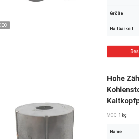
Größe
DEO
Haltbarkeit
Bes
Hohe Zähi
Kohlenst
Kaltkopf
MOQ:
1 kg
Name