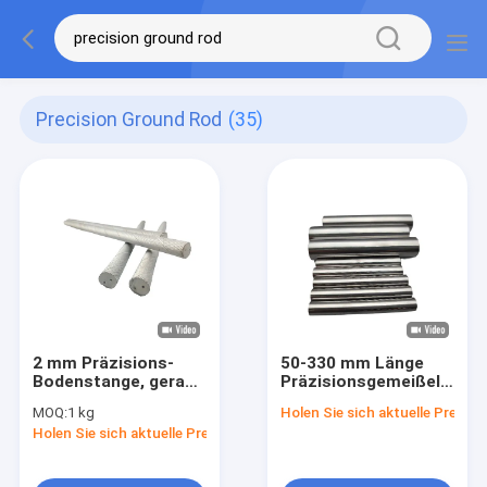
Precision Ground Rod
(35)
2 mm Präzisions-
50-330 mm Länge
Bodenstange, gerade
Präzisionsgemeißelte
Mitte Kühlmittel
Wolframkarbidstange
MOQ:
1 kg
Holen Sie sich aktuelle Preis
Loch Karbidstange
mit Bruchfestigkeit
Holen Sie sich aktuelle Preis
von 7-10 MPa·m1/2