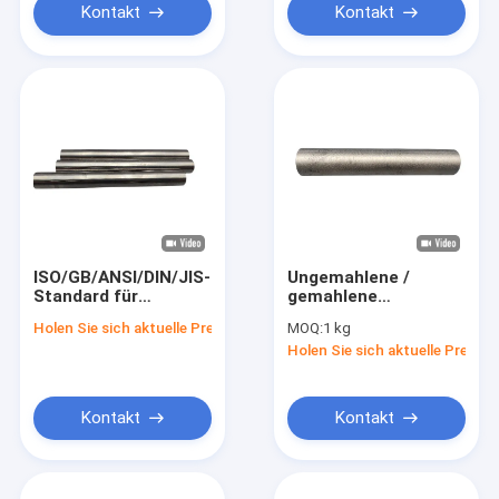
Kontakt
Kontakt
ISO/GB/ANSI/DIN/JIS-
Ungemahlene /
Standard für
gemahlene
hochpräzise, fest
Wolframkarbidstange
Holen Sie sich aktuelle Preis
MOQ:
1 kg
geerdete, von
für die
Holen Sie sich aktuelle Preis
Wolfram gefertigte,
Metallbearbeitung
zementerte
Karbidstangen für
Industriezwecke
Kontakt
Kontakt