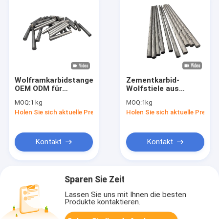
Wolframkarbidstange
Zementkarbid-
OEM ODM für
Wolfstiele aus
zentrale vertikale
Wolframstahl mit
MOQ:
1 kg
MOQ:
1kg
Drehmaschine
Kühllöchern
Holen Sie sich aktuelle Preis
Holen Sie sich aktuelle Preis
Kontakt
Kontakt
Sparen Sie Zeit
Lassen Sie uns mit Ihnen die besten
Produkte kontaktieren.