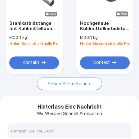
Werksbesichtigung
Qualitätskontrolle
Stahlkarbidstange
Hochgenaue
mit Kühlmittelloch
Kühlmittelkarbidstange
Neuigkeiten
korrosionsbeständig
mit zentral geraden
MOQ:
1 kg
MOQ:
1 kg
Kühlmittellöchern
Holen Sie sich aktuelle Preis
Holen Sie sich aktuelle Preis
Bitte um ein Angebot
Kontakt
Kontakt
mit einem Gehalt an Kohlenwasserstoffen von mehr als 85 
Sehen Sie mehr an
Hartmetall Rod
mit einem Gehalt an Kohlenwasserstoffen von mehr als 85 
Hinterlass Eine Nachricht
Wir Werden Schnell Antworten
Karbid-T-Stab
Karbidstange mit Kühlmittelloch