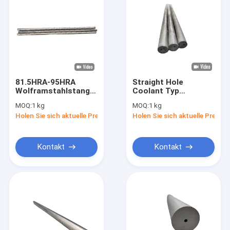
81.5HRA-95HRA
Straight Hole
Wolframstahlstange
Coolant Typ
mit Bodenoberfläche
Erdkarbidstange für
MOQ:
1 kg
MOQ:
1 kg
Hochgeschwindigkeitsbe
Holen Sie sich aktuelle Preis
Holen Sie sich aktuelle Preis
Kontakt
Kontakt
Zu Hause
Produkte
Über uns