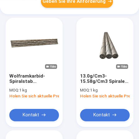
Geben Sie Ihre Anforderung
Wolframkarbid-
13.0g/Cm3-
Spiralstab
15.58g/Cm3 Spirale
schlagfest mit 0,4
Wolfram-Gewinde
MOQ:
1 kg
MOQ:
1 kg
μM Körnengröße
mit doppelten
Holen Sie sich aktuelle Preis
Holen Sie sich aktuelle Preis
Kühllöchern
Kontakt
Kontakt