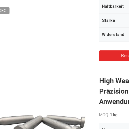
Haltbarkeit
DEO
Stärke
Widerstand
Bes
High Wear
Präzision
Anwendu
MOQ:
1 kg