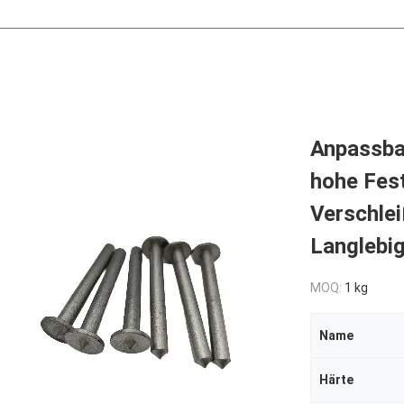
Anpassbar
hohe Fest
Verschle
Langlebig
MOQ:
1 kg
Name
Härte