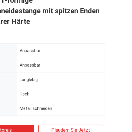
 T-förmige
hneidestange mit spitzen Enden
rer Härte
Anpassbar
Anpassbar
Langlebig
Hoch
Metall schneiden
tpreis
Plaudern Sie Jetzt