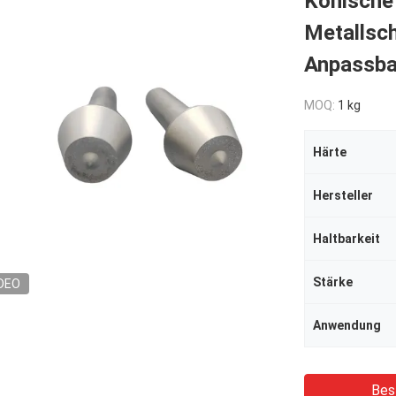
Konische
Metallsc
Anpassba
MOQ:
1 kg
Härte
Hersteller
Haltbarkeit
Stärke
DEO
Anwendung
Bes