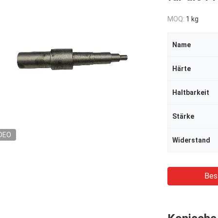
MOQ:
1 kg
Name
Härte
Haltbarkeit
Stärke
DEO
Widerstand
Bes