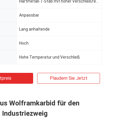
Hartmetall-T-Stab mit hoher Verschleißfestigkeit
Anpassbar
Lang anhaltende
Hoch
Hohe Temperatur und Verschleiß
tpreis
Plaudern Sie Jetzt
aus Wolframkarbid für den
 Industriezweig