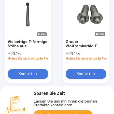
Vielseitige T-förmige
Grauer
Stäbe aus
Wolframkarbid T-
Wolframstahlkarbid
Stab mit hoher
MOQ:
1kg
MOQ:
1 kg
für verschiedene
Korrosionsbeständigkeit
Holen Sie sich aktuelle Preis
Holen Sie sich aktuelle Preis
Anwendungen
Kontakt
Kontakt
Sparen Sie Zeit
Lassen Sie uns mit Ihnen die besten
Produkte kontaktieren.