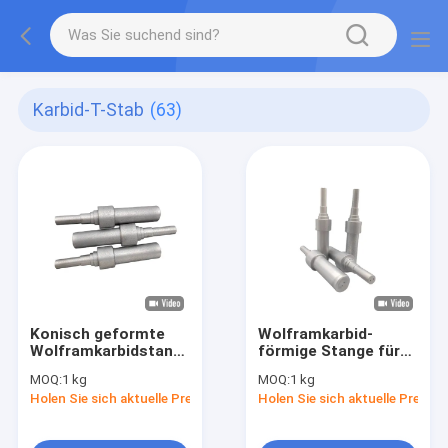
Karbid-T-Stab
(63)
Konisch geformte
Wolframkarbid-
Wolframkarbidstangen
förmige Stange für
hohe Festigkeit mit
benutzerdefinierte
MOQ:
1 kg
MOQ:
1 kg
einem großen Ende /
Bohrmaschinen und
Holen Sie sich aktuelle Preis
Holen Sie sich aktuelle Preis
einem kleinen Ende
Endmühlen