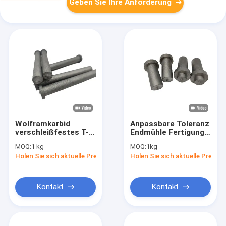
Geben Sie Ihre Anforderung
Wolframkarbid
Anpassbare Toleranz
verschleißfestes T-
Endmühle Fertigung
Streifen für
für eine lang
MOQ:
1 kg
MOQ:
1kg
Fräsmaschinen
anhaltende
Holen Sie sich aktuelle Preis
Holen Sie sich aktuelle Preis
Haltbarkeit
Kontakt
Kontakt