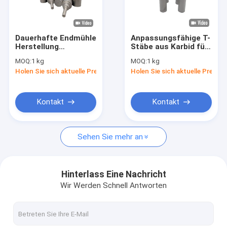
Werksbesichtigung
Qualitätskontrolle
Dauerhafte Endmühle
Anpassungsfähige T-
Herstellung
Stäbe aus Karbid für
Neuigkeiten
Korrosionsbeständig
unterschiedliche
MOQ:
1 kg
MOQ:
1 kg
für das Schneiden
Härte und
Holen Sie sich aktuelle Preis
Holen Sie sich aktuelle Preis
gleichbleibende
Bitte um ein Angebot
Qualität
Kontakt
Kontakt
mit einem Gehalt an Kohlenwasserstoffen von mehr als 85 
Sehen Sie mehr an
Hartmetall Rod
mit einem Gehalt an Kohlenwasserstoffen von mehr als 85 
Hinterlass Eine Nachricht
Wir Werden Schnell Antworten
Karbid-T-Stab
Karbidstange mit Kühlmittelloch