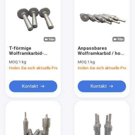
T-förmige
Anpassbares
Wolframkarbid-
Wolframkarbid / hohe
Blanks mit erhöhter
Festigkeit für das
MOQ:
1 kg
MOQ:
1 kg
Korrosions- und
präzise Schneiden
Holen Sie sich aktuelle Preis
Holen Sie sich aktuelle Preis
Hitzebeständigkeit
von Harten Metallen
Kontakt
Kontakt
Zu Hause
Produkte
Über uns