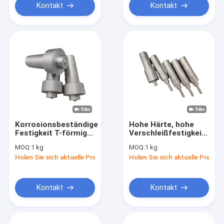
Kontakt
Kontakt
Korrosionsbeständige
Hohe Härte, hohe
Festigkeit T-förmige
Verschleißfestigkeit
Karbidstange mit
T-förmige Stange
MOQ:
1 kg
MOQ:
1 kg
anpassbarer Länge
aus Wolframkarbid
Holen Sie sich aktuelle Preis
Holen Sie sich aktuelle Preis
Kontakt
Kontakt