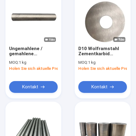
Ungemahlene /
D10 Wolframstahl
gemahlene
Zementkarbid
Wolframkarbidstange
Rundsäge
MOQ:
1 kg
MOQ:
1 kg
für die
Blätterlappen
Holen Sie sich aktuelle Preis
Holen Sie sich aktuelle Preis
Metallbearbeitung
Verschleißbeständig
Kontakt
Kontakt
Zu Hause
Produkte
Über uns