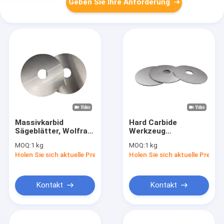
Geben Sie Ihre Anforderung
Massivkarbid
Hard Carbide
Sägeblätter, Wolfram
Werkzeug
Rundsägeblätter für
Präzisionsmetall
MOQ:
1 kg
MOQ:
1 kg
Hochgeschwindigkeitsschneiden
Schneiden
Holen Sie sich aktuelle Preis
Holen Sie sich aktuelle Preis
Kreislaufsäge Klinge
81.5HRA-95HRA
Kontakt
Kontakt