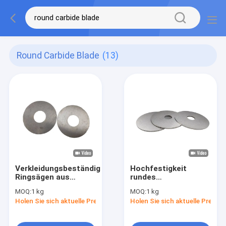
Round Carbide Blade
(13)
Verkleidungsbeständige
Hochfestigkeit
Ringsägen aus
rundes
Wolframstahl,
Zementkarbidblatt
MOQ:
1 kg
MOQ:
1 kg
rundes Karbidblatt
für das
Holen Sie sich aktuelle Preis
Holen Sie sich aktuelle Preis
individuell.
Hochgeschwindigkeitssc