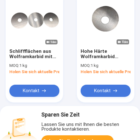
Schliffflächen aus
Hohe Härte
Wolframkarbid mit
Wolframkarbid
hoher Härte für das
Kreissagebläden für
MOQ:
1 kg
MOQ:
1 kg
Präzisionssägen
die Holzverarbeitung
Holen Sie sich aktuelle Preis
Holen Sie sich aktuelle Preis
Kontakt
Kontakt
Sparen Sie Zeit
Lassen Sie uns mit Ihnen die besten
Produkte kontaktieren.