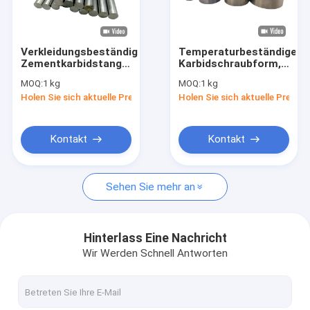
Werksbesichtigung
Qualitätskontrolle
Verkleidungsbeständige
Temperaturbeständige
Zementkarbidstange
Karbidschraubform,
Neuigkeiten
hohe Härte
geschmiedet mit
MOQ:
1 kg
MOQ:
1 kg
schlagfestes
einem präzisen
Holen Sie sich aktuelle Preis
Holen Sie sich aktuelle Preis
Wolfram-Rundstück
Kaltbearbeitungsprozess
Bitte um ein Angebot
Kontakt
Kontakt
mit einem Gehalt an Kohlenwasserstoffen von mehr als 85 
Sehen Sie mehr an
Hartmetall Rod
mit einem Gehalt an Kohlenwasserstoffen von mehr als 85 
Hinterlass Eine Nachricht
Wir Werden Schnell Antworten
Karbid-T-Stab
Karbidstange mit Kühlmittelloch