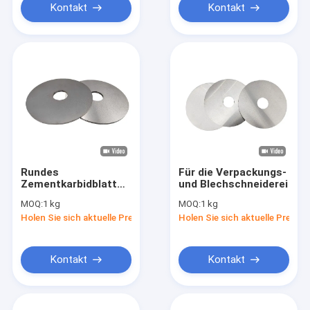
Kontakt
Kontakt
Rundes
Für die Verpackungs-
Zementkarbidblatt
und Blechschneiderei
Verschleißbeständiges
MOQ:
1 kg
MOQ:
1 kg
Wolframkarbid
Holen Sie sich aktuelle Preis
Holen Sie sich aktuelle Preis
Rundblatt
Kontakt
Kontakt