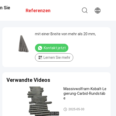
n Sie
Referenzen
mit einer Breite von mehr als 20 mm,
Kontakt jetzt
Lernen Sie mehr
Verwandte Videos
Massivwolfram-Kobalt-Le
gierung-Carbid-Rundstäb
e
mit einem Gehalt an Kohlenwa
2025-05-30
sserstoffen von mehr als 85 G
00:34
HT