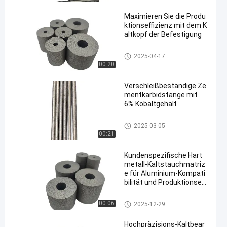
Maximieren Sie die Produ
ktionseffizienz mit dem K
altkopf der Befestigung
mit einem Gehalt an Kohlenwa
2025-04-17
sserstoffen von mehr als 85 G
00:20
HT
Verschleißbeständige Ze
mentkarbidstange mit
6% Kobaltgehalt
mit einem Gehalt an Kohlenwa
2025-03-05
sserstoffen von mehr als 85 G
00:21
HT
Kundenspezifische Hart
metall-Kaltstauchmatriz
e für Aluminium-Kompati
bilität und Produktionseffi
zienz
mit einem Gehalt an Kohlenwa
00:06
2025-12-29
sserstoffen von mehr als 85 G
HT
Hochpräzisions-Kaltbear