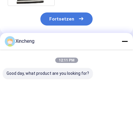
MPa·m1/2
Fortsetzen
Xincheng
Empfohlene Produkte
12:11 PM
Good day, what product are you looking for?
CNMG 160412 PM
CNMG 120408
Karbid-Endmü
Karbidinsert mit 80 °
Karbidinsert mit 80°
HRC55 D10 br
Diamantform und
Diamantform,
Kupferbeschic
negativer Rake-
doppelseitigem
Geometrie für eine
Aufbau und
Bestpreis
Bestpreis
Bestprei
stabile
Negativriemen für
Chipsteuerung
CNC-Drehwerk