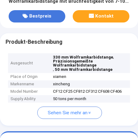
Wolframkarbidstange mit Bruchfestigkeit von 7-10
MPa·m1/2
Bestpreis
Kontakt
Produkt-Beschreibung
,
330 mm Wolframkarbidstange
Präzisionsgemeißte
Ausgesucht
Wolframkarbidstange
,
50 mm Wolframkarbidstange
Place of Origin
xiamen
Markenname
xincheng
Model Number
CF12 CF25 CF812 CF312 CF608 CF406
Supply Ability
50 tons per month
Sehen Sie mehr an