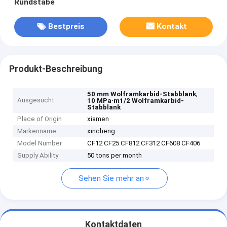
Rundstäbe
Bestpreis
Kontakt
Produkt-Beschreibung
,
50 mm Wolframkarbid-Stabblank
Ausgesucht
10 MPa·m1/2 Wolframkarbid-
Stabblank
Place of Origin
xiamen
Markenname
xincheng
Model Number
CF12 CF25 CF812 CF312 CF608 CF406
Supply Ability
50 tons per month
Sehen Sie mehr an
Kontaktdaten