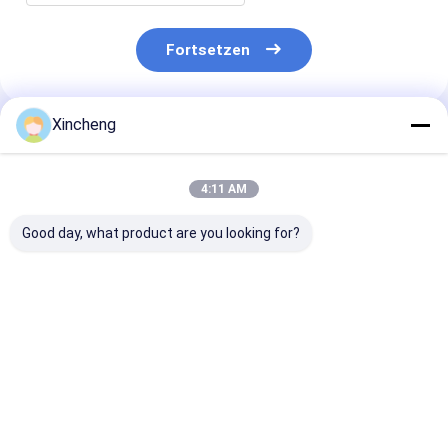
Fortsetzen
Xincheng
Empfohlene Produkte
4:11 AM
Good day, what product are you looking for?
CNMG 160412 PM
CNMG 120408
Karbid-Endmü
Karbidinsert mit 80 °
Karbidinsert mit 80°
HRC55 D10 br
Diamantform und
Diamantform,
Kupferbeschic
negativer Rake-
doppelseitigem
Geometrie für eine
Aufbau und
Bestpreis
Bestpreis
Bestprei
stabile
Negativriemen für
Chipsteuerung
CNC-Drehwerk