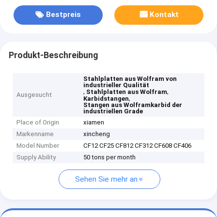
Bestpreis
Kontakt
Produkt-Beschreibung
Stahlplatten aus Wolfram von
industrieller Qualität
,
,
Stahlplatten aus Wolfram
Ausgesucht
,
Karbidstangen
Stangen aus Wolframkarbid der
industriellen Grade
Place of Origin
xiamen
Markenname
xincheng
Model Number
CF12 CF25 CF812 CF312 CF608 CF406
Supply Ability
50 tons per month
Sehen Sie mehr an