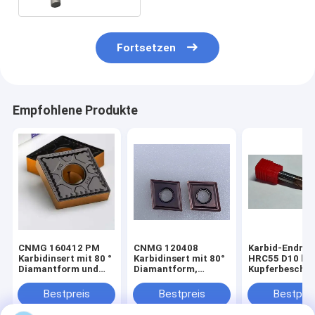
Fortsetzen
Empfohlene Produkte
CNMG 160412 PM
CNMG 120408
Karbid-Endmü
Karbidinsert mit 80 °
Karbidinsert mit 80°
HRC55 D10 br
Diamantform und
Diamantform,
Kupferbeschic
negativer Rake-
doppelseitigem
Geometrie für eine
Aufbau und
Bestpreis
Bestpreis
Bestprei
stabile
Negativriemen für
Chipsteuerung
CNC-Drehwerk