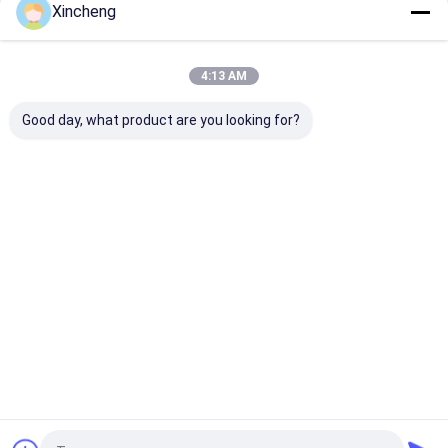
Xincheng
Startseite
Über uns
Kontakt
Desktop Site
Sitemap
Privacy policy
4:13 AM
Qualität
mit einem Gehalt an Kohlenwasserstoffen von mehr als 85
GHT
China Fabrik.Copyright © 2026 Xincheng (xiamen) cemented
Good day, what product are you looking for?
carbide co., ltd.. All Rights Reserved.
Zu Hause
Produkte
Über uns