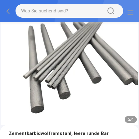
2
/
4
Zementkarbidwolframstahl, leere runde Bar