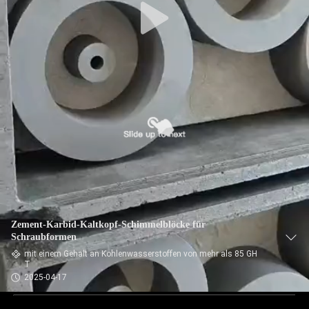
Zement-Karbid-Kaltkopf-Schimmelblöcke für
Schraubformen
mit einem Gehalt an Kohlenwasserstoffen von mehr als 85 GH
T
2025-04-17