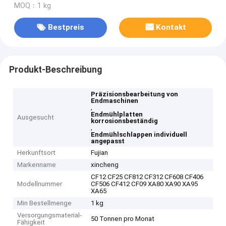
MOQ：1 kg
Bestpreis
Kontakt
Produkt-Beschreibung
Präzisionsbearbeitung von
Endmaschinen
,
Endmühlplatten
Ausgesucht
korrosionsbeständig
,
Endmühlschlappen individuell
angepasst
Herkunftsort
Fujian
Markenname
xincheng
CF12 CF25 CF812 CF312 CF608 CF406
Modellnummer
CF506 CF412 CF09 XA80 XA90 XA95
XA65
Min Bestellmenge
1 kg
Versorgungsmaterial-
50 Tonnen pro Monat
Fähigkeit