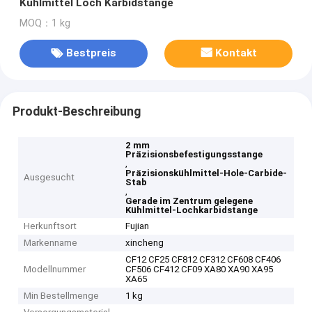
Kühlmittel Loch Karbidstange
MOQ：1 kg
Bestpreis
Kontakt
Produkt-Beschreibung
2 mm
Präzisionsbefestigungsstange
,
Präzisionskühlmittel-Hole-Carbide-
Ausgesucht
Stab
,
Gerade im Zentrum gelegene
Kühlmittel-Lochkarbidstange
Herkunftsort
Fujian
Markenname
xincheng
CF12 CF25 CF812 CF312 CF608 CF406
Modellnummer
CF506 CF412 CF09 XA80 XA90 XA95
XA65
Min Bestellmenge
1 kg