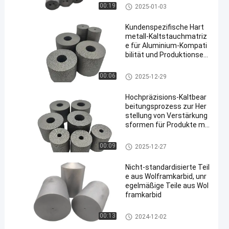
Karbidstange mit Kühlmittello
00:19
2025-01-03
ch
Kundenspezifische Hart
metall-Kaltstauchmatriz
e für Aluminium-Kompati
bilität und Produktionseffi
zienz
mit einem Gehalt an Kohlenwa
00:06
2025-12-29
sserstoffen von mehr als 85 G
HT
Hochpräzisions-Kaltbear
beitungsprozess zur Her
stellung von Verstärkung
sformen für Produkte mit
hoher Nachfrage
mit einem Gehalt an Kohlenwa
00:09
2025-12-27
sserstoffen von mehr als 85 G
HT
Nicht-standardisierte Teil
e aus Wolframkarbid, unr
egelmäßige Teile aus Wol
framkarbid
Teile für nicht standardisierte
00:13
2024-12-02
Carbide