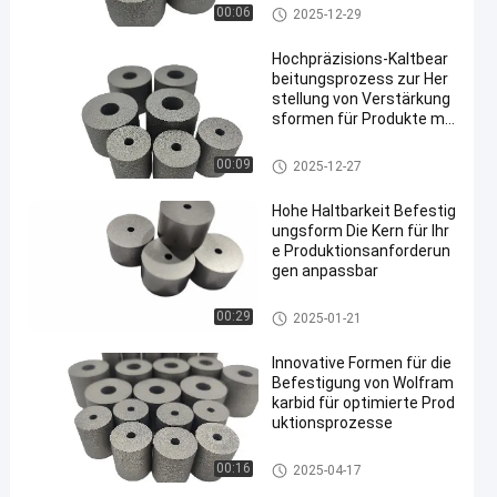
mit einem Gehalt an Kohlenwa
00:06
2025-12-29
sserstoffen von mehr als 85 G
HT
Hochpräzisions-Kaltbear
beitungsprozess zur Her
stellung von Verstärkung
sformen für Produkte mit
hoher Nachfrage
mit einem Gehalt an Kohlenwa
00:09
2025-12-27
sserstoffen von mehr als 85 G
HT
Hohe Haltbarkeit Befestig
ungsform Die Kern für Ihr
e Produktionsanforderun
gen anpassbar
mit einem Gehalt an Kohlenwa
00:29
2025-01-21
sserstoffen von mehr als 85 G
HT
Innovative Formen für die
Befestigung von Wolfram
karbid für optimierte Prod
uktionsprozesse
mit einem Gehalt an Kohlenwa
00:16
2025-04-17
sserstoffen von mehr als 85 G