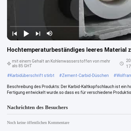
Hochtemperaturbeständiges leeres Material 
20
mit einem Gehalt an Kohlenwasserstoffen von mehr
als 85 GHT
17
#
Karbidüberschrift stirbt
#
Zement-Carbid-Düschen
#
Wolfram
Beschreibung des Produkts: Der Karbid-Kaltkopfschlauch ist ein 
Fertigung entwickelt wurde.so dass es für verschiedene Produktio
Nachrichten des Besuchers
Noch keine öffentlichen Kommentare