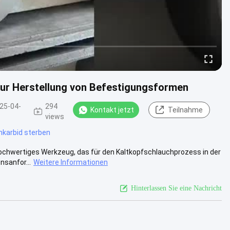
zur Herstellung von Befestigungsformen
25-04-
294
Kontakt jetzt
Teilnahme
views
karbid sterben
hochwertiges Werkzeug, das für den Kaltkopfschlauchprozess in der
nsanfor...
Weitere Informationen
Hinterlassen Sie eine Nachricht