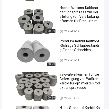
sserstoffen von mehr als 85 G
HT
Hochpräzisions-Kaltbear
beitungsprozess zur Her
stellung von Verstärkung
sformen für Produkte mit
hoher Nachfrage
mit einem Gehalt an Kohlenwa
00:09
2025-12-27
sserstoffen von mehr als 85 G
HT
Premium-Karbid-Kaltkopf
-Schläge Schlagbeständi
g für das Schneiden
mit einem Gehalt an Kohlenwa
2025-01-21
sserstoffen von mehr als 85 G
00:29
HT
Innovative Formen für die
Befestigung von Wolfram
karbid für optimierte Prod
uktionsprozesse
mit einem Gehalt an Kohlenwa
00:16
2025-04-17
sserstoffen von mehr als 85 G
HT
Nicht-Standard-Karbid-Ka