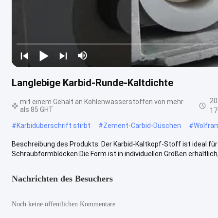
Langlebige Karbid-Runde-Kaltdichte
20
mit einem Gehalt an Kohlenwasserstoffen von mehr
als 85 GHT
17
#
Karbidüberschrift stirbt
#
Zement-Carbid-Düschen
#
Wolfram
Beschreibung des Produkts: Der Karbid-Kaltkopf-Stoff ist ideal f
Schraubformblöcken.Die Form ist in individuellen Größen erhältlich,
Nachrichten des Besuchers
Noch keine öffentlichen Kommentare