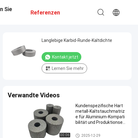
n Sie
Referenzen
Langlebige Karbid-Runde-Kaltdichte
Kontakt jetzt
Lernen Sie mehr
Verwandte Videos
Kundenspezifische Hart
metall-Kaltstauchmatriz
e für Aluminium-Kompati
bilität und Produktionseffi
zienz
mit einem Gehalt an Kohlenwa
00:06
2025-12-29