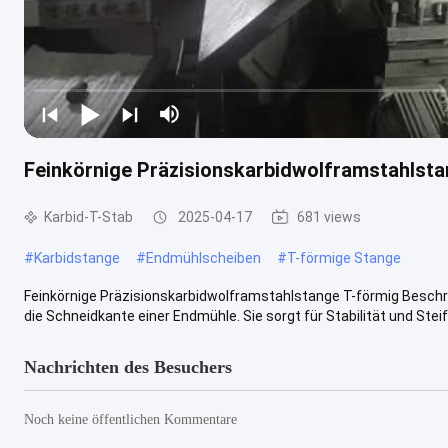
Feinkörnige Präzisionskarbidwolframstahlsta
Karbid-T-Stab
2025-04-17
681 views
#
Karbidstange
#
Endmühlscheiben
#
T-förmige Stange
Feinkörnige Präzisionskarbidwolframstahlstange T-förmig Beschre
die Schneidkante einer Endmühle. Sie sorgt für Stabilität und Steifh
Nachrichten des Besuchers
Noch keine öffentlichen Kommentare