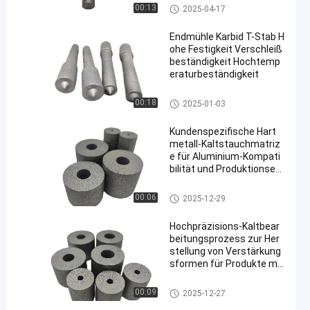
Karbid-T-Stab
00:13
2025-04-17
Endmühle Karbid T-Stab H
ohe Festigkeit Verschleiß
beständigkeit Hochtemp
eraturbeständigkeit
Karbid-T-Stab
00:18
2025-01-03
Kundenspezifische Hart
metall-Kaltstauchmatriz
e für Aluminium-Kompati
bilität und Produktionseffi
zienz
mit einem Gehalt an Kohlenwa
00:06
2025-12-29
sserstoffen von mehr als 85 G
HT
Hochpräzisions-Kaltbear
beitungsprozess zur Her
stellung von Verstärkung
sformen für Produkte mit
hoher Nachfrage
mit einem Gehalt an Kohlenwa
00:09
2025-12-27
sserstoffen von mehr als 85 G