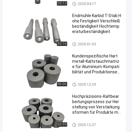
Karbid-T-Stab
00:13
2025-04-17
Endmühle Karbid T-Stab H
ohe Festigkeit Verschleiß
beständigkeit Hochtemp
eraturbeständigkeit
Karbid-T-Stab
00:18
2025-01-03
Kundenspezifische Hart
metall-Kaltstauchmatriz
e für Aluminium-Kompati
bilität und Produktionseffi
zienz
mit einem Gehalt an Kohlenwa
00:06
2025-12-29
sserstoffen von mehr als 85 G
HT
Hochpräzisions-Kaltbear
beitungsprozess zur Her
stellung von Verstärkung
sformen für Produkte mit
hoher Nachfrage
mit einem Gehalt an Kohlenwa
00:09
2025-12-27
sserstoffen von mehr als 85 G