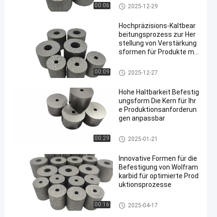
mit einem Gehalt an Kohlenwa
00:06
2025-12-29
sserstoffen von mehr als 85 G
HT
Hochpräzisions-Kaltbear
beitungsprozess zur Her
stellung von Verstärkung
sformen für Produkte mit
hoher Nachfrage
mit einem Gehalt an Kohlenwa
00:09
2025-12-27
sserstoffen von mehr als 85 G
HT
Hohe Haltbarkeit Befestig
ungsform Die Kern für Ihr
e Produktionsanforderun
gen anpassbar
mit einem Gehalt an Kohlenwa
00:29
2025-01-21
sserstoffen von mehr als 85 G
HT
Innovative Formen für die
Befestigung von Wolfram
karbid für optimierte Prod
uktionsprozesse
mit einem Gehalt an Kohlenwa
00:16
2025-04-17
sserstoffen von mehr als 85 G