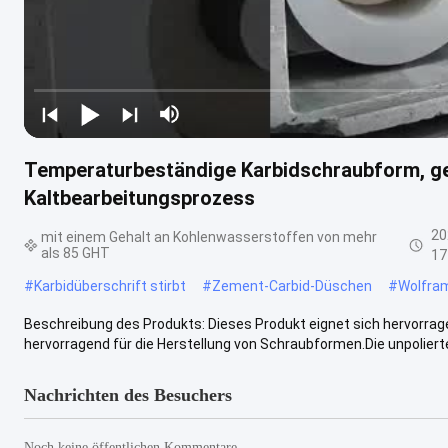
Temperaturbeständige Karbidschraubform, ge
Kaltbearbeitungsprozess
20
mit einem Gehalt an Kohlenwasserstoffen von mehr
als 85 GHT
17
#
Karbidüberschrift stirbt
#
Zement-Carbid-Düschen
#
Wolfram
Beschreibung des Produkts: Dieses Produkt eignet sich hervorrag
hervorragend für die Herstellung von Schraubformen.Die unpolierte 
Nachrichten des Besuchers
Noch keine öffentlichen Kommentare