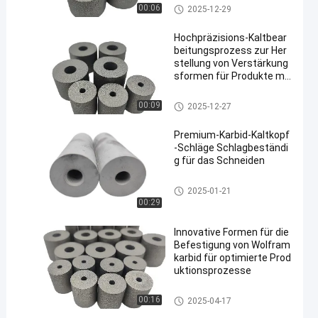
mit einem Gehalt an Kohlenwa
00:06
2025-12-29
sserstoffen von mehr als 85 G
HT
Hochpräzisions-Kaltbear
beitungsprozess zur Her
stellung von Verstärkung
sformen für Produkte mit
hoher Nachfrage
mit einem Gehalt an Kohlenwa
00:09
2025-12-27
sserstoffen von mehr als 85 G
HT
Premium-Karbid-Kaltkopf
-Schläge Schlagbeständi
g für das Schneiden
mit einem Gehalt an Kohlenwa
2025-01-21
sserstoffen von mehr als 85 G
00:29
HT
Innovative Formen für die
Befestigung von Wolfram
karbid für optimierte Prod
uktionsprozesse
mit einem Gehalt an Kohlenwa
00:16
2025-04-17
sserstoffen von mehr als 85 G