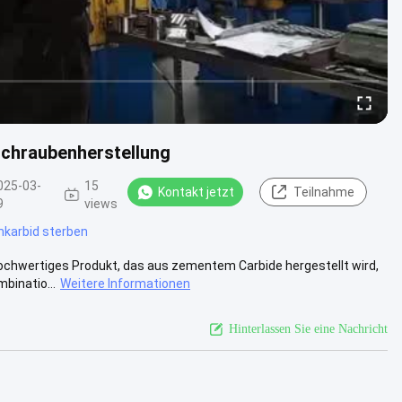
chraubenherstellung
025-03-
15
Kontakt jetzt
Teilnahme
9
views
karbid sterben
hochwertiges Produkt, das aus zementem Carbide hergestellt wird,
binatio...
Weitere Informationen
Hinterlassen Sie eine Nachricht