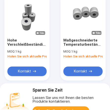
Hohe
Maßgeschneiderte
Verschleißbeständigkeit
Temperaturbeständigkei
Wolframkarbid
Karbid rundes
MOQ:
1 kg
MOQ:
1 kg
Rundkaltkopfdüschen
Kaltkopf-Düschen für
Holen Sie sich aktuelle Preis
Holen Sie sich aktuelle Preis
für eine längere
eine längere
Lebensdauer
Lebensdauer
Kontakt
Kontakt
Sparen Sie Zeit
Lassen Sie uns mit Ihnen die besten
Produkte kontaktieren.