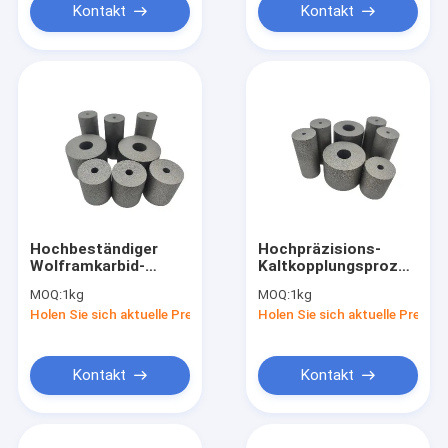
Kontakt
Kontakt
Hochbeständiger
Hochpräzisions-
Wolframkarbid-
Kaltkopplungsprozess
Rohling,
Karbid-Kaltkopplung
MOQ:
1kg
MOQ:
1kg
kundenspezifisch für
mit Anpassung nach
Holen Sie sich aktuelle Preis
Holen Sie sich aktuelle Preis
lange Lebensdauer
Kundenanforderungen
Kontakt
Kontakt