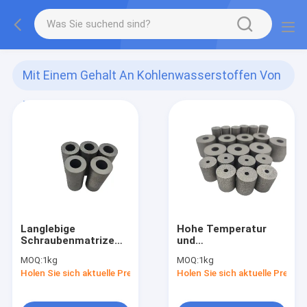
Mit Einem Gehalt An Kohlenwasserstoffen Von
Mehr Als 85 GHT
(104)
Langlebige
Hohe Temperatur
Schraubenmatrize
und
mit hochpräzisem
Verschleißfestigkeit
MOQ:
1kg
MOQ:
1kg
Kaltformprozess –
Holen Sie sich aktuelle Preis
Holen Sie sich aktuelle Preis
die perfekte
Kombination