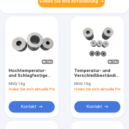
Geben Sie Ihre Anforderung
Hochtemperatur-
Temperatur- und
und Schlagfestige
Verschleißbeständig
Kaltkopfnutzform
Hohe Festigkeit /
MOQ:
1 kg
MOQ:
1 kg
aus Karbid, an
Kaltverstärkung
Holen Sie sich aktuelle Preis
Holen Sie sich aktuelle Preis
Kundenanforderungen
angepasst
Kontakt
Kontakt