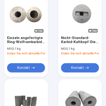
Einzeln angefertigte
Nicht-Standard-
Ring-Wolframkarbid-
Karbid-Kaltkopf-Die-
Kaltlaufdüschen für
Kaltkopf-
MOQ:
1 kg
MOQ:
1 kg
Befestigungsformen
Ausnutzungsbeständige
Holen Sie sich aktuelle Preis
Holen Sie sich aktuelle Preis
Teile
Kontakt
Kontakt
Zu Hause
Produkte
Über uns