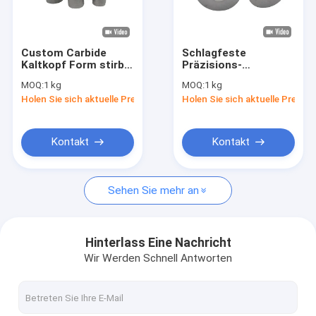
Werksbesichtigung
Qualitätskontrolle
Custom Carbide
Schlagfeste
Kaltkopf Form stirbt
Präzisions-
Neuigkeiten
für
Kaltlaufschrauben
MOQ:
1 kg
MOQ:
1 kg
Temperaturbeständigkeit
mit mehreren
Holen Sie sich aktuelle Preis
Holen Sie sich aktuelle Preis
und Langlebigkeit
Stationen
Bitte um ein Angebot
Kontakt
Kontakt
mit einem Gehalt an Kohlenwasserstoffen von mehr als 85 
Sehen Sie mehr an
Hartmetall Rod
mit einem Gehalt an Kohlenwasserstoffen von mehr als 85 
Hinterlass Eine Nachricht
Wir Werden Schnell Antworten
Karbid-T-Stab
Karbidstange mit Kühlmittelloch