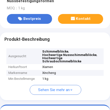
Nussbefestigungsformen
MOQ：1 kg
Bestpreis
Kontakt
Produkt-Beschreibung
,
Schimmelblöcke
,
Hochwertige Nussschimmelblöcke
Ausgesucht
Hochwertige
Schraubschimmelblöcke
Herkunftsort
Xiamen
Markenname
Xincheng
Min Bestellmenge
1 kg
Sehen Sie mehr an