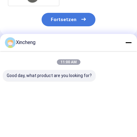
Fortsetzen
Xincheng
Empfohlene Produkte
11:00 AM
Good day, what product are you looking for?
Kundenspezifische
Hochpräzisions-
Runde
Hartmetall-
Kaltbearbeitungsprozess
Wolframkarbi
Kaltstauchmatrize
zur Herstellung von
Kaltstauchmat
für Aluminium-
Verstärkungsformen
für
Kompatibilität und
für Produkte mit
Stahlkompatibi
Bestpreis
Bestpreis
Bestprei
Produktionseffizienz
hoher Nachfrage
und -leistung