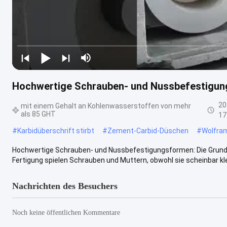
Hochwertige Schrauben- und Nussbefestigu
20
mit einem Gehalt an Kohlenwasserstoffen von mehr
als 85 GHT
17
#
Karbidüberschrift stirbt
#
Zement-Carbid-Düschen
#
Wolfram
Hochwertige Schrauben- und Nussbefestigungsformen: Die Grundla
Fertigung spielen Schrauben und Muttern, obwohl sie scheinbar klein
Nachrichten des Besuchers
Noch keine öffentlichen Kommentare