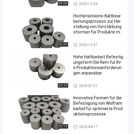
mit einem Gehalt an Kohlenwa
00:06
2025-12-29
sserstoffen von mehr als 85 G
HT
Hochpräzisions-Kaltbear
beitungsprozess zur Her
stellung von Verstärkung
sformen für Produkte mit
hoher Nachfrage
mit einem Gehalt an Kohlenwa
00:09
2025-12-27
sserstoffen von mehr als 85 G
HT
Hohe Haltbarkeit Befestig
ungsform Die Kern für Ihr
e Produktionsanforderun
gen anpassbar
mit einem Gehalt an Kohlenwa
00:29
2025-01-21
sserstoffen von mehr als 85 G
HT
Innovative Formen für die
Befestigung von Wolfram
karbid für optimierte Prod
uktionsprozesse
mit einem Gehalt an Kohlenwa
00:16
2025-04-17
sserstoffen von mehr als 85 G