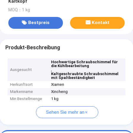
Kaltkopf
MOQ：1 kg
Bestpreis
Kontakt
Produkt-Beschreibung
Hochwertige Schraubschimmel für
die Kühlbearbeitung
Ausgesucht
,
Kaltgeschraubte Schraubschimmel
mit Spaltbeständigkeit
Herkunftsort
Xiamen
Markenname
Xincheng
Min Bestellmenge
1 kg
Sehen Sie mehr an