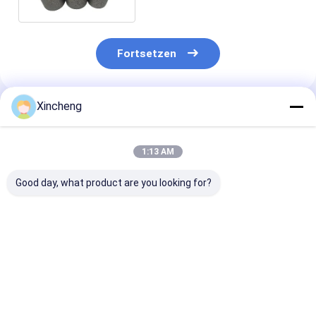
Fortsetzen
Xincheng
Empfohlene Produkte
1:13 AM
Good day, what product are you looking for?
Kundenspezifische
Hochpräzisions-
Runde
Hartmetall-
Kaltbearbeitungsprozess
Wolframkarbi
Kaltstauchmatrize
zur Herstellung von
Kaltstauchmat
für Aluminium-
Verstärkungsformen
für
Kompatibilität und
für Produkte mit
Stahlkompatibi
Bestpreis
Bestpreis
Bestprei
Produktionseffizienz
hoher Nachfrage
und -leistung