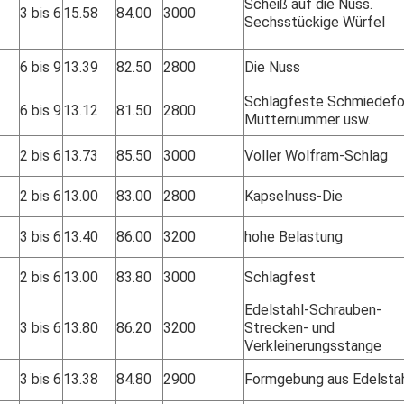
Scheiß auf die Nuss.
3 bis 6
15.58
84.00
3000
Sechsstückige Würfel
6 bis 9
13.39
82.50
2800
Die Nuss
Schlagfeste Schmiedefo
6 bis 9
13.12
81.50
2800
Mutternummer usw.
2 bis 6
13.73
85.50
3000
Voller Wolfram-Schlag
2 bis 6
13.00
83.00
2800
Kapselnuss-Die
3 bis 6
13.40
86.00
3200
hohe Belastung
2 bis 6
13.00
83.80
3000
Schlagfest
Edelstahl-Schrauben-
3 bis 6
13.80
86.20
3200
Strecken- und
Verkleinerungsstange
3 bis 6
13.38
84.80
2900
Formgebung aus Edelsta