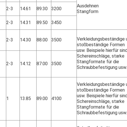
Ausdehnen
2-3
14.61
89.30
3200
Stangform
2-3
14.31
89.50
3450
Verkleidungsbeständige 
2-3
14.30
88.00
3500
stoßbeständige Formen
usw. Beispiele hierfür sin
Schereinschläge, starke
Stangformate für die
2-3
14.12
87.00
3500
Schraubbefestigung usw.
Verkleidungsbeständige 
stoßbeständige Formen
usw. Beispiele hierfür sin
1
13.85
89.00
4100
Schereinschläge, starke
Stangformate für die
Schraubbefestigung usw.