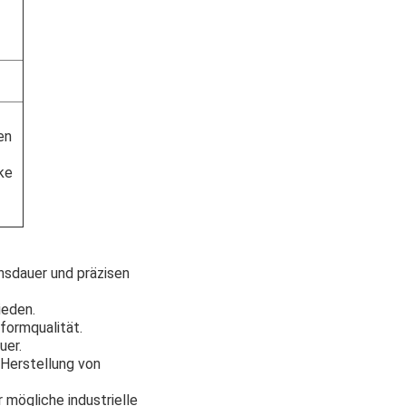
en
ke
nsdauer und präzisen
ieden.
formqualität.
uer.
 Herstellung von
 mögliche industrielle