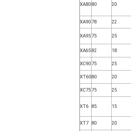
XA80
80
20
XA90
78
22
XA95
75
25
XA65
82
18
XC90
75
25
XT60
80
20
XC75
75
25
XT6
85
15
XT7
80
20