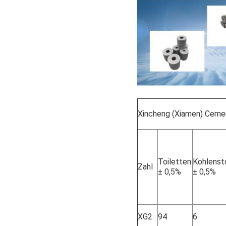
Xincheng (Xiamen) Cemen
Toiletten
Kohlenst
Zahl
± 0,5%
± 0,5%
XG2
94
6