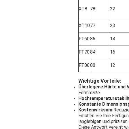
XT8
78
22
XT10
77
23
FT60
86
14
FT70
84
16
FT80
88
12
Wichtige Vorteile:
Überlegene Härte und V
Formmaße.
Hochtemperaturstabilit
Konstante Dimensionsg
Kostenwirksam:
Reduzie
Erhöhen Sie Ihre Fertigu
langlebigen und präzisen
Diese Antwort vereint wic