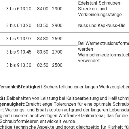
Edelstahl-Schrauben-
3 bis 6
13.20
84.00
2900
Strecken- und
Verkleinerungsstange
3 bis 6
13.20
83.50
2900
Nuss und Kap-Nuss-Die
3 bis 9
13.97
84.80
2690
Bei Warmextrusionsform
werden
3 bis 9
13.45
83.50
2700
Warmschmiedeformstüc
verwendet
3 bis 9
13.30
82.50
2500
erschleißfestigkeit:
Sicherstellung einer langen Werkzeuglebe
ät:
Beibehalten von Leistung bei Kaltbearbeitung und Heißschm
enauigkeit:
Erreicht enge Toleranzen für eine optimale Schraub
rt Wartungs- und Ersatzkosten aufgrund der längeren Lebensda
ng mit unserem hochwertigen Wolfram-Stahlmaterial, das für die
 Schraubformleeren entwickelt wurde.
htige technische Aspekte und sorgt gleichzeitig für Klarheit für