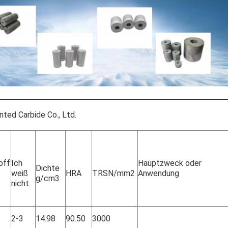
ted Carbide Co., Ltd.
off
Ich
Hauptzweck oder
Dichte
weiß
HRA
TRSN/mm2
Anwendung
g/cm3
nicht.
2-3
14.98
90.50
3000