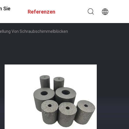
n Sie
Referenzen
tellung Von Schraubschimmelblöcken