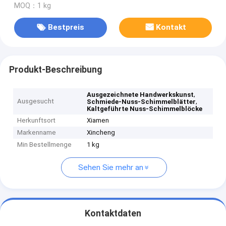
MOQ：1 kg
Bestpreis
Kontakt
Produkt-Beschreibung
,
Ausgezeichnete Handwerkskunst
Ausgesucht
,
Schmiede-Nuss-Schimmelblätter
Kaltgeführte Nuss-Schimmelblöcke
Herkunftsort
Xiamen
Markenname
Xincheng
Min Bestellmenge
1 kg
Sehen Sie mehr an
Kontaktdaten