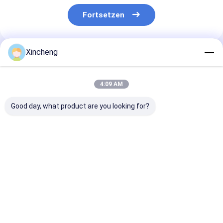
Fortsetzen
Xincheng
Empfohlene Produkte
4:09 AM
Good day, what product are you looking for?
Kundenspezifische
Hochpräzisions-
Runde
Hartmetall-
Kaltbearbeitungsprozess
Wolframkarbi
Kaltstauchmatrize
zur Herstellung von
Kaltstauchmat
für Aluminium-
Verstärkungsformen
für
Kompatibilität und
für Produkte mit
Stahlkompatibi
Bestpreis
Bestpreis
Bestprei
Produktionseffizienz
hoher Nachfrage
und -leistung