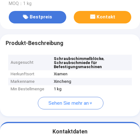
MOQ：1 kg
Bestpreis
Kontakt
Produkt-Beschreibung
,
Schraubschimmelblöcke
Ausgesucht
Schraubschmiede für
Befestigungsmaschinen
Herkunftsort
Xiamen
Markenname
Xincheng
Min Bestellmenge
1 kg
Sehen Sie mehr an
Kontaktdaten