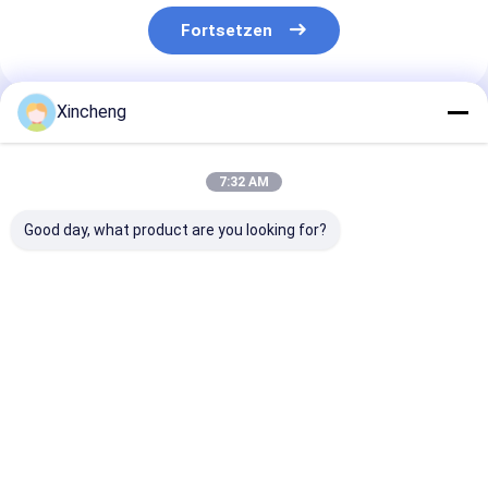
Fortsetzen
Xincheng
Empfohlene Produkte
7:32 AM
Good day, what product are you looking for?
Kundenspezifische
Hochpräzisions-
Runde
Hartmetall-
Kaltbearbeitungsprozess
Wolframkarbi
Kaltstauchmatrize
zur Herstellung von
Kaltstauchmat
für Aluminium-
Verstärkungsformen
für
Kompatibilität und
für Produkte mit
Stahlkompatibi
Bestpreis
Bestpreis
Bestprei
Produktionseffizienz
hoher Nachfrage
und -leistung