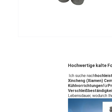
Hochwertige kalte F
Ich suche nach
hochleis
Xincheng (Xiamen) Ceme
Kühlvorrichtungen
für
Pr
Verschleißbeständigkei
Lebensdauer, wodurch Ihr