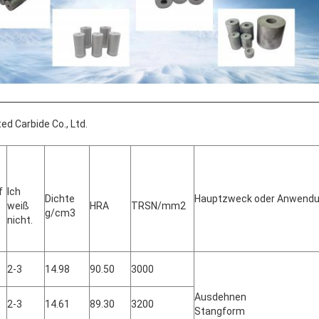
d Carbide Co., Ltd.
f
Ich
Dichte
Hauptzweck oder Anwend
weiß
HRA
TRSN/mm2
g/cm3
nicht.
2-3
14.98
90.50
3000
Ausdehnen
2-3
14.61
89.30
3200
Stangform