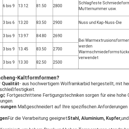
Schlagfeste Schmiedefor
6 bis 9
13.12
81.50
2800
Mutternummer usw.
3 bis 6
13.20
83.50
2900
Nuss und Kap-Nuss-Die
3 bis 9
13.97
84.80
2690
Bei Warmextrusionsforme
werden
3 bis 9
13.45
83.50
2700
Warmschmiedeformstück
verwendet
3 bis 9
13.30
82.50
2500
incheng-Kaltformformen?
 Qualität
- aus hochwertigem Wolframkarbid hergestellt, mit he
schleißfestigkeit.
ng
¢ Fortgeschrittene Fertigungstechniken sorgen für eine hohe G
gungen.
ösungen
️ Maßgeschneidert auf Ihre spezifischen Anforderungen
ngen
Für die Verarbeitung geeignet
Stahl, Aluminium, Kupfer,
und