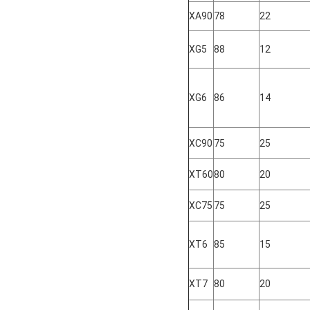
XA90
78
22
XG5
88
12
XG6
86
14
XC90
75
25
XT60
80
20
XC75
75
25
XT6
85
15
XT7
80
20