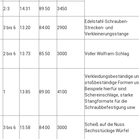
2-3
14.31
89.50
3450
Edelstahl-Schrauben-
3 bis 6
13.20
84.00
2900
Strecken- und
Verkleinerungsstange
2 bis 6
13.73
85.50
3000
Voller Wolfram-Schlag
Verkleidungsbeständige u
stoßbeständige Formen us
Beispiele hierfür sind
1
13.85
89.00
4100
Schereinschläge, starke
Stangformate für die
Schraubbefestigung usw.
Scheiß auf die Nuss.
3 bis 6
15.58
84.00
3000
Sechsstückige Würfel