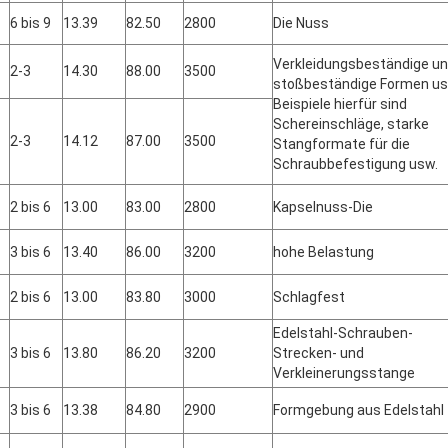
6 bis 9
13.39
82.50
2800
Die Nuss
Verkleidungsbeständige u
2-3
14.30
88.00
3500
stoßbeständige Formen us
Beispiele hierfür sind
Schereinschläge, starke
2-3
14.12
87.00
3500
Stangformate für die
Schraubbefestigung usw.
2 bis 6
13.00
83.00
2800
Kapselnuss-Die
3 bis 6
13.40
86.00
3200
hohe Belastung
2 bis 6
13.00
83.80
3000
Schlagfest
Edelstahl-Schrauben-
3 bis 6
13.80
86.20
3200
Strecken- und
Verkleinerungsstange
3 bis 6
13.38
84.80
2900
Formgebung aus Edelstahl