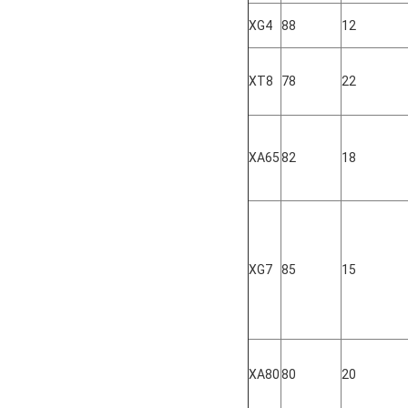
XG4
88
12
XT8
78
22
XA65
82
18
XG7
85
15
XA80
80
20