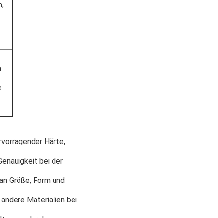
m,
n
e
rvorragender Härte,
enauigkeit bei der
 an Größe, Form und
 andere Materialien bei