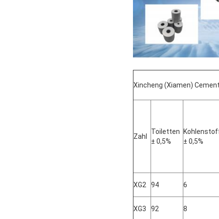
Xincheng (Xiamen) Cemente
Toiletten
Kohlenstof
Zahl
± 0,5%
± 0,5%
XG2
94
6
XG3
92
8