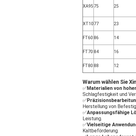
XA95
75
25
XT10
77
23
FT60
86
14
FT70
84
16
FT80
88
12
Warum wählen Sie X
✅
Materialien von hoher
Schlagfestigkeit und Ver
✅
Präzisionsbearbeitu
Herstellung von Befesti
✅
Anpassungsfähige L
Leistung.
✅
Vielseitige Anwendu
Kaltbeförderung.