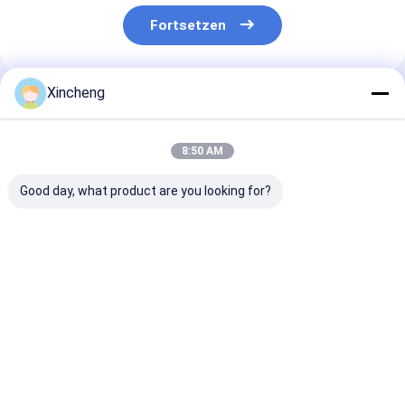
Fortsetzen
Xincheng
Empfohlene Produkte
8:50 AM
Good day, what product are you looking for?
Kundenspezifische
Hochpräzisions-
Runde
Hartmetall-
Kaltbearbeitungsprozess
Wolframkarbi
Kaltstauchmatrize
zur Herstellung von
Kaltstauchmat
für Aluminium-
Verstärkungsformen
für
Kompatibilität und
für Produkte mit
Stahlkompatibi
Bestpreis
Bestpreis
Bestprei
Produktionseffizienz
hoher Nachfrage
und -leistung