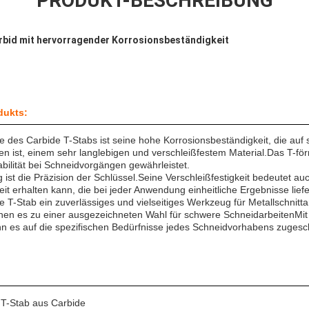
PRODUKT-BESCHREIBUNG
rbid mit hervorragender Korrosionsbeständigkeit
dukts:
 des Carbide T-Stabs ist seine hohe Korrosionsbeständigkeit, die a
en ist, einem sehr langlebigen und verschleißfestem Material.Das T-fö
tabilität bei Schneidvorgängen gewährleistet.
 ist die Präzision der Schlüssel.Seine Verschleißfestigkeit bedeutet au
eit erhalten kann, die bei jeder Anwendung einheitliche Ergebnisse liefe
de T-Stab ein zuverlässiges und vielseitiges Werkzeug für Metallschni
chen es zu einer ausgezeichneten Wahl für schwere SchneidarbeitenMit 
 es auf die spezifischen Bedürfnisse jedes Schneidvorhabens zugesc
 T-Stab aus Carbide