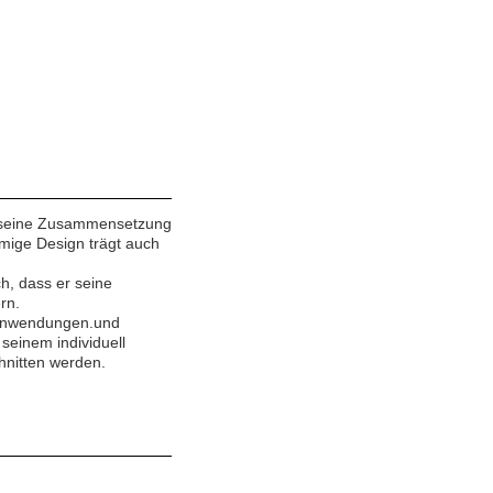
uf seine Zusammensetzung
rmige Design trägt auch
ch, dass er seine
rn.
ttanwendungen.und
seinem individuell
hnitten werden.