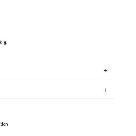
,
dig
iden