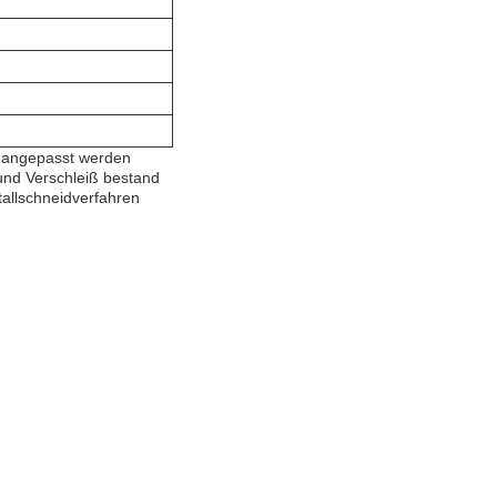
r angepasst werden
und Verschleiß bestand
tallschneidverfahren