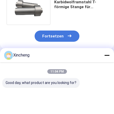
Karbidwolframstahl T-
förmige Stange für
Endmühle Schleifen
hochtemperaturbeständig
Fortsetzen
Xincheng
Empfohlene Produkte
11:04 PM
Good day, what product are you looking for?
Konische T-förmige
Lange Lebensdauer
Endwerkstoff
Metallschneidestange
Wolframkarbid
Wolframkarbid