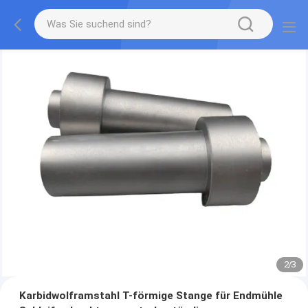
2
/
3
Karbidwolframstahl T-förmige Stange für Endmühle