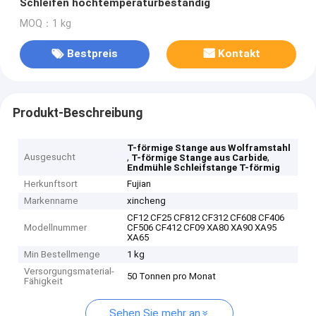
Schleifen hochtemperaturbeständig
MOQ：1 kg
Bestpreis
Kontakt
Produkt-Beschreibung
T-förmige Stange aus Wolframstahl
Ausgesucht
,
,
T-förmige Stange aus Carbide
Endmühle Schleifstange T-förmig
Herkunftsort
Fujian
Markenname
xincheng
CF12 CF25 CF812 CF312 CF608 CF406
Modellnummer
CF506 CF412 CF09 XA80 XA90 XA95
XA65
Min Bestellmenge
1 kg
Versorgungsmaterial-
50 Tonnen pro Monat
Fähigkeit
Sehen Sie mehr an