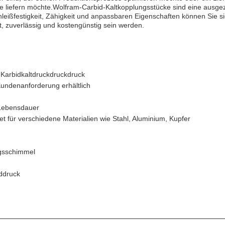
e liefern möchte.Wolfram-Carbid-Kaltkopplungsstücke sind eine ausgeze
leißfestigkeit, Zähigkeit und anpassbaren Eigenschaften können Sie si
nt, zuverlässig und kostengünstig sein werden.
Karbidkaltdruckdruckdruck
undenanforderung erhältlich
 Lebensdauer
net für verschiedene Materialien wie Stahl, Aluminium, Kupfer
gsschimmel
nddruck