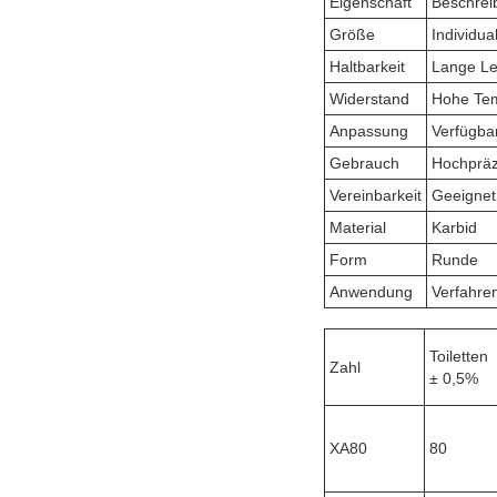
Eigenschaft
Beschrei
Größe
Individual
Haltbarkeit
Lange L
Widerstand
Hohe Tem
Anpassung
Verfügba
Gebrauch
Hochpräz
Vereinbarkeit
Geeignet 
Material
Karbid
Form
Runde
Anwendung
Verfahre
Toiletten
Zahl
± 0,5%
XA80
80