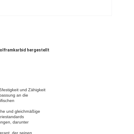
olframkarbid hergestellt
festigkeit und Zähigkeit
npassung an die
ifischen
iche und gleichmäßige
triestandards
ungen, darunter
erant, der seinen