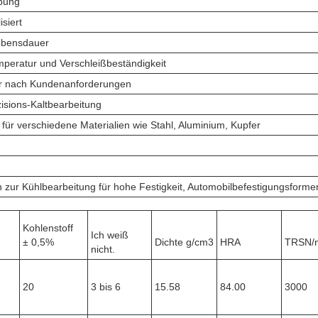
bung
isiert
ebensdauer
peratur und Verschleißbeständigkeit
r nach Kundenanforderungen
isions-Kaltbearbeitung
für verschiedene Materialien wie Stahl, Aluminium, Kupfer
n zur Kühlbearbeitung für hohe Festigkeit, Automobilbefestigungsform
Kohlenstoff
Ich weiß
± 0,5%
Dichte g/cm3
HRA
TRSN/
nicht.
20
3 bis 6
15.58
84.00
3000