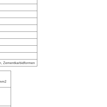
en, Zementkarbidformen
mm2