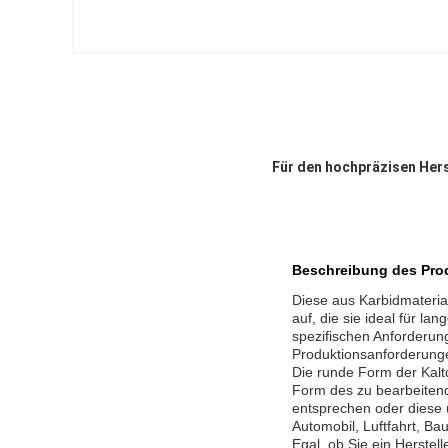
Für den hochpräzisen Her
Beschreibung des Pro
Diese aus Karbidmateria
auf, die sie ideal für l
spezifischen Anforderun
Produktionsanforderunge
Die runde Form der Kaltd
Form des zu bearbeitend
entsprechen oder diese 
Automobil, Luftfahrt, B
Egal, ob Sie ein Herstel