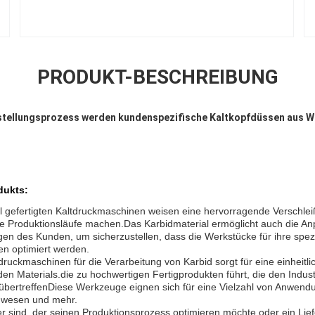
PRODUKT-BESCHREIBUNG
stellungsprozess werden kundenspezifische Kaltkopfdüssen aus W
dukts:
l gefertigten Kaltdruckmaschinen weisen eine hervorragende Verschleiß
ange Produktionsläufe machen.Das Karbidmaterial ermöglicht auch die A
gen des Kunden, um sicherzustellen, dass die Werkstücke für ihre spez
n optimiert werden.
ruckmaschinen für die Verarbeitung von Karbid sorgt für eine einheitl
en Materials.die zu hochwertigen Fertigprodukten führt, die den Indus
übertreffenDiese Werkzeuge eignen sich für eine Vielzahl von Anwend
auwesen und mehr.
ler sind, der seinen Produktionsprozess optimieren möchte oder ein Lief