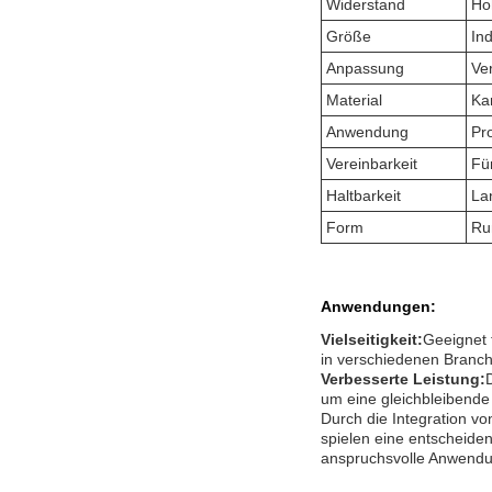
Widerstand
Ho
Größe
Ind
Anpassung
Ve
Material
Ka
Anwendung
Pr
Vereinbarkeit
Fü
Haltbarkeit
La
Form
Ru
Anwendungen:
Vielseitigkeit:
Geeignet 
in verschiedenen Branc
Verbesserte Leistung:
um eine gleichbleibende
Durch die Integration v
spielen eine entscheiden
anspruchsvolle Anwend