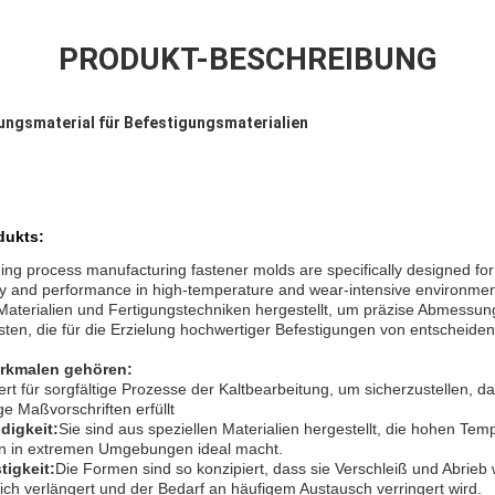
PRODUKT-BESCHREIBUNG
ungsmaterial für Befestigungsmaterialien
dukts:
ing process manufacturing fastener molds are specifically designed fo
lity and performance in high-temperature and wear-intensive environ
her Materialien und Fertigungstechniken hergestellt, um präzise Abmess
sten, die für die Erzielung hochwertiger Befestigungen von entscheide
erkmalen gehören:
ert für sorgfältige Prozesse der Kaltbearbeitung, um sicherzustellen, d
ge Maßvorschriften erfüllt
digkeit:
Sie sind aus speziellen Materialien hergestellt, die hohen Tem
n in extremen Umgebungen ideal macht.
tigkeit:
Die Formen sind so konzipiert, dass sie Verschleiß und Abrieb
ich verlängert und der Bedarf an häufigem Austausch verringert wird.