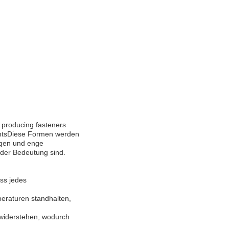
r producing fasteners
mentsDiese Formen werden
ungen und enge
nder Bedeutung sind.
ass jedes
peraturen standhalten,
 widerstehen, wodurch