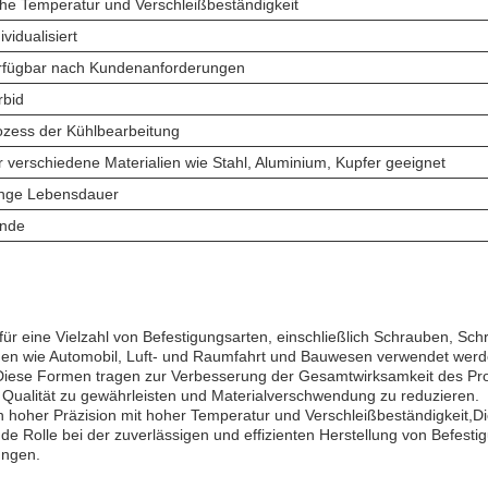
he Temperatur und Verschleißbeständigkeit
ividualisiert
rfügbar nach Kundenanforderungen
rbid
ozess der Kühlbearbeitung
r verschiedene Materialien wie Stahl, Aluminium, Kupfer geeignet
nge Lebensdauer
nde
für eine Vielzahl von Befestigungsarten, einschließlich Schrauben, Sc
hen wie Automobil, Luft- und Raumfahrt und Bauwesen verwendet werd
Diese Formen tragen zur Verbesserung der Gesamtwirksamkeit des Pro
 Qualität zu gewährleisten und Materialverschwendung zu reduzieren.
on hoher Präzision mit hoher Temperatur und Verschleißbeständigkeit,D
de Rolle bei der zuverlässigen und effizienten Herstellung von Befesti
ungen.