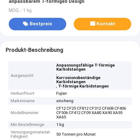
anpassbarem T-förmigen Design
MOQ：1 kg
Bestpreis
Kontakt
Produkt-Beschreibung
Anpassungsfähige T-förmige
Karbidstangen
,
Ausgesucht
Korrosionsbeständige
Karbidstangen
,
T-förmige Karbidstangen
Herkunftsort
Fujian
Markenname
xincheng
CF12 CF25 CF812 CF312 CF608 CF406
Modellnummer
CF506 CF412 CF09 XA80 XA90 XA95
XA65
Min Bestellmenge
1 kg
Versorgungsmaterial-
50 Tonnen pro Monat
Fähigkeit