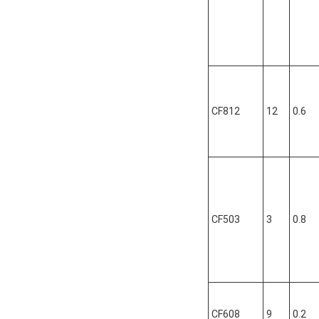
CF812
12
0.6
CF503
3
0.8
CF608
9
0.2