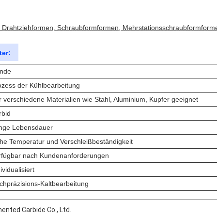
Drahtziehformen, Schraubformformen, Mehrstationsschraubformform
er:
nde
ozess der Kühlbearbeitung
r verschiedene Materialien wie Stahl, Aluminium, Kupfer geeignet
rbid
nge Lebensdauer
he Temperatur und Verschleißbeständigkeit
rfügbar nach Kundenanforderungen
ividualisiert
chpräzisions-Kaltbearbeitung
nted Carbide Co., Ltd.