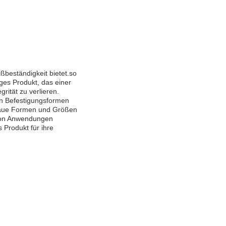
ßbeständigkeit bietet.so
ges Produkt, das einer
ität zu verlieren.
von Befestigungsformen
enaue Formen und Größen
l von Anwendungen
 Produkt für ihre