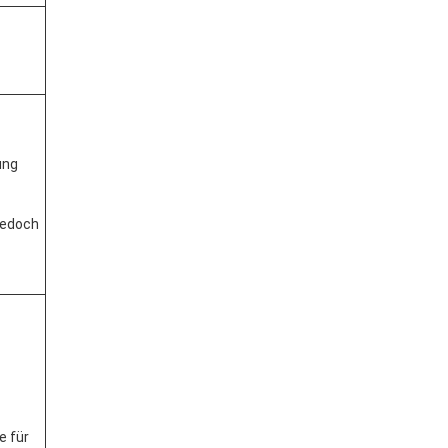
ung
jedoch
e für