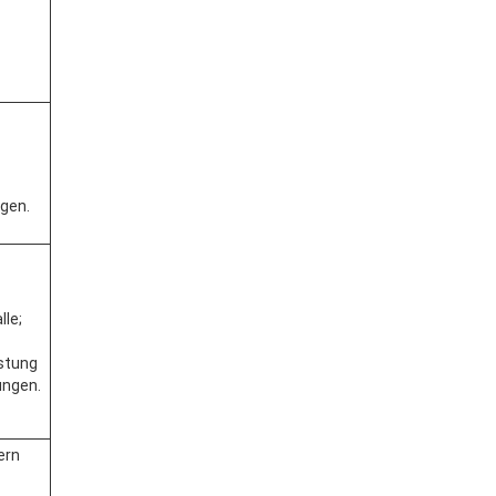
gen.
lle;
stung
ungen.
ern