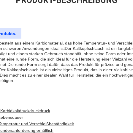
PRODUKT-BESCHREIBUNG
rodukts:
 besteht aus einem Karbidmaterial, das hohe Temperatur- und Verschlei
in schweren Anwendungen ideal istDer Kaltkopfschlauch ist ein langlebi
gt und einem starken Gebrauch standhält, ohne seine Form oder Integr
hat eine runde Form, die sich ideal für die Herstellung einer Vielzahl 
net.Die runde Form sorgt dafür, dass das Produkt für präzise und g
r Kaltkopfschlauch ist ein vielseitiges Produkt, das in einer Vielzah
ies macht es zu einer idealen Wahl für Hersteller, die ein hochwertiges
ötigen..
Karbidkaltdruckdruckdruck
 Lebensdauer
Temperatur und Verschleißbeständigkeit
undenanforderung erhältlich