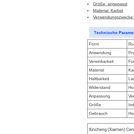
Größe: angepasst
Material: Karbid
Verwendungszwecke: 
Technische Paramet
Form
Ru
Anwendung
Pr
Vereinbarkeit
Fü
Material
Ka
Haltbarkeit
La
Widerstand
Ho
Anpassung
Ve
Größe
Ind
Gebrauch
Ho
Xincheng (Xiamen) Ceme