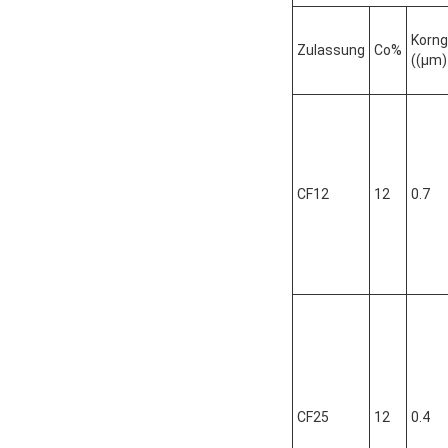
Korn
Zulassung
Co%
((μm)
CF12
12
0.7
CF25
12
0.4