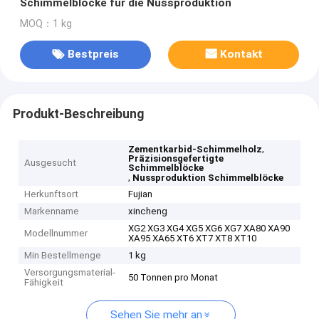
Schimmelblöcke für die Nussproduktion
MOQ：1 kg
Bestpreis
Kontakt
Produkt-Beschreibung
,
Zementkarbid-Schimmelholz
Präzisionsgefertigte
Ausgesucht
Schimmelblöcke
,
Nussproduktion Schimmelblöcke
Herkunftsort
Fujian
Markenname
xincheng
XG2 XG3 XG4 XG5 XG6 XG7 XA80 XA90
Modellnummer
XA95 XA65 XT6 XT7 XT8 XT10
Min Bestellmenge
1 kg
Versorgungsmaterial-
50 Tonnen pro Monat
Fähigkeit
Sehen Sie mehr an