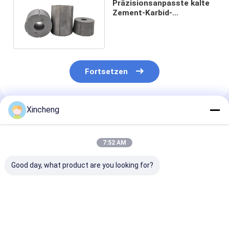
Präzisionsanpasste kalte
Zement-Karbid-
Schimmelblöcke für die
Nussproduktion
Fortsetzen
Xincheng
Empfohlene Produkte
7:52 AM
Good day, what product are you looking for?
Kundenspezifische
Hochpräzisions-
Runde
Hartmetall-
Kaltbearbeitungsprozess
Wolframkarbi