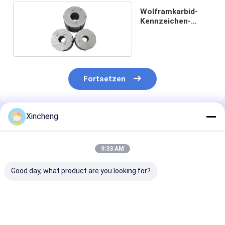
Wolframkarbid-
Kennzeichen-
Düseneinlagen
Fortsetzen
Xincheng
Empfohlene Produkte
9:33 AM
Good day, what product are you looking for?
Kundenspezifische
Hochpräzisions-
Runde