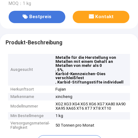
MOQ：1 kg
Bestpreis
Kontakt
Produkt-Beschreibung
Metalle für die Herstellung von
Metallen mit einem Gehalt an
Metallen von mehr als 0
Ausgesucht
,
,
5%
Karbid-Kennzeichen-Dies
verschleißfest
,
Karbid-Stiftungsstifte individuell
Herkunftsort
Fujian
Markenname
xincheng
XG2 XG3 XG4 XG5 XG6 XG7 XA80 XA90
Modellnummer
XA95 XA65 XT6 XT7 XT8 XT10
Min Bestellmenge
1 kg
Versorgungsmaterial-
50 Tonnen pro Monat
Fähigkeit