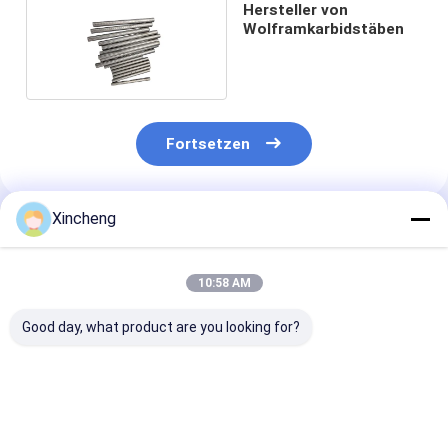
Hersteller von
Wolframkarbidstäben
Fortsetzen
Xincheng
Empfohlene Produkte
10:58 AM
Good day, what product are you looking for?
Feingemahlene
Langlebiger
Hohe Festigkei
Wolfram-
Wolfram-
Wolframkarbi