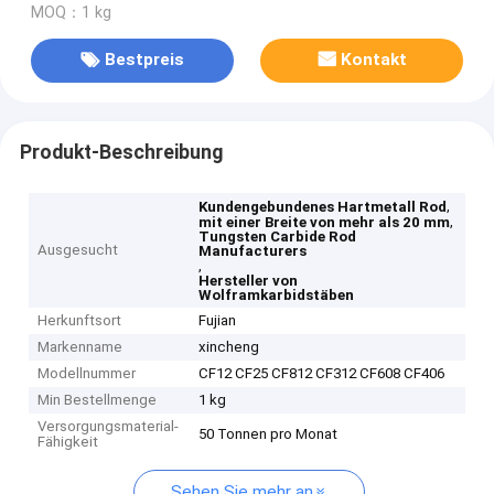
MOQ：1 kg
Bestpreis
Kontakt
Produkt-Beschreibung
,
Kundengebundenes Hartmetall Rod
,
mit einer Breite von mehr als 20 mm
Tungsten Carbide Rod
Ausgesucht
Manufacturers
,
Hersteller von
Wolframkarbidstäben
Herkunftsort
Fujian
Markenname
xincheng
Modellnummer
CF12 CF25 CF812 CF312 CF608 CF406
Min Bestellmenge
1 kg
Versorgungsmaterial-
50 Tonnen pro Monat
Fähigkeit
Sehen Sie mehr an