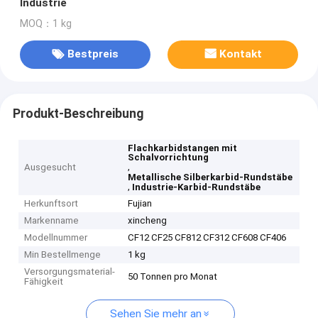
Industrie
MOQ：1 kg
Bestpreis
Kontakt
Produkt-Beschreibung
Flachkarbidstangen mit
Schalvorrichtung
,
Ausgesucht
Metallische Silberkarbid-Rundstäbe
,
Industrie-Karbid-Rundstäbe
Herkunftsort
Fujian
Markenname
xincheng
Modellnummer
CF12 CF25 CF812 CF312 CF608 CF406
Min Bestellmenge
1 kg
Versorgungsmaterial-
50 Tonnen pro Monat
Fähigkeit
Sehen Sie mehr an