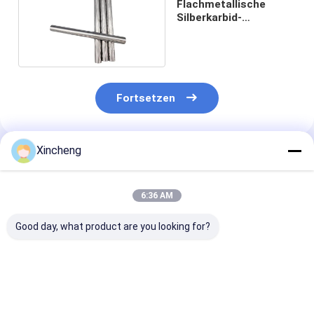
Flachmetallische
Silberkarbid-
Rundstange für die
Industrie
Fortsetzen
Xincheng
Empfohlene Produkte
6:36 AM
Good day, what product are you looking for?
Feingemahlene
Langlebiger
Hohe Festigkei
Wolfram-
Wolfram-
Wolframkarbi